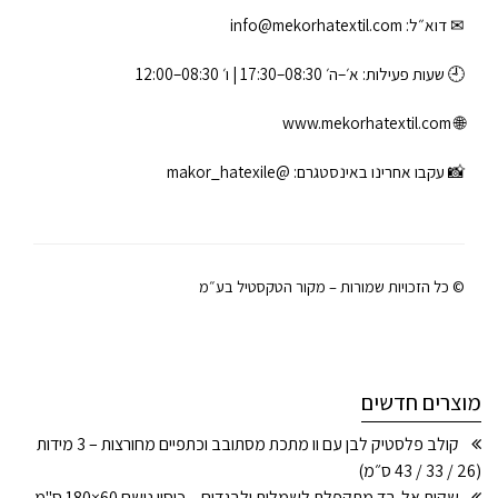
✉ דוא״ל:
info@mekorhatextil.com
🕘 שעות פעילות: א׳–ה׳ 08:30–17:30 | ו׳ 08:30–12:00
www.mekorhatextil.com
🌐
📸 עקבו אחרינו באינסטגרם:
@makor_hatexile
© כל הזכויות שמורות – מקור הטקסטיל בע״מ
מוצרים חדשים
קולב פלסטיק לבן עם וו מתכת מסתובב וכתפיים מחורצות – 3 מידות
(26 / 33 / 43 ס״מ)
שקית אל-בד מתקפלת לשמלות ולבגדים – כיסוי נושם 60×180 ס"מ