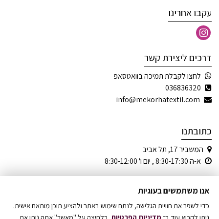
עקבו אחרינו
דרכים ליצירת קשר
לחצו לקבלת תמיכה בוואטסאפ
036836320
info@mekorhatextil.com
כתובתנו
המשביר 17, תל אביב
א-ה 8:30-17:30 , יום ו' 8:30-12:00
אנו משתמשים בעוגיות
כדי לשפר את חוויית הגלישה, לנתח שימוש באתר ולהציע תוכן מותאם אישית.
© כל הזכויות שמורות
ניתן לקרוא עוד ב־
מדיניות הפרטיות
. בלחיצה על "מאשר" אתה נותן את