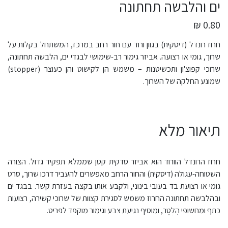
ים והלבשה תחתונה
0.80 ₪
חרוז רונדל (דיסקית) בגוון ורוד עם חור רחב במרכז, המשתחל בקלות על
שרוך, גומי או רצועה. אביזר גימור רב-שימושי לבגדי ים, הלבשה תחתונה,
שרוכי קפוצ'ון ותכשיטנות – משמש הן לקישוט והן כעוצר (stopper)
שמונע החלקה של השרוך.
תיאור מלא
חרוז הרונדל הוורוד הוא אביזר סדקית קטן שממלא תפקיד גדול. הצורה
השטוחה-עגולה (דיסקית) והחור הרחב מאפשרים להעביר דרכו שרוך, סרט
גומי או רצועת בד בעובי בינוני, ולקבע אותו בקצה בעזרת קשר. בבגד ים
ובהלבשה תחתונה החרוז משמש לסגירת קצוות של שרוכי קשירה, רצועות
כתף ומחשופי הָלְטֶר, ומוסיף נגיעת צבע וגימור מוקפד לפריט.