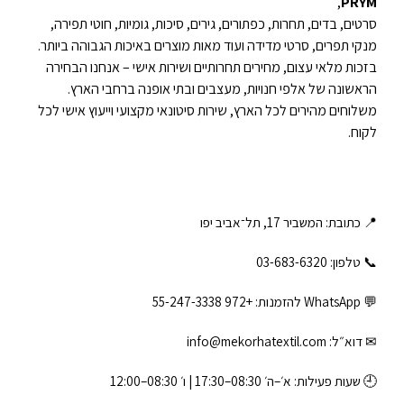
,
PRYM
סרטים, בדים, תחרות, כפתורים, גירים, סיכות, גומיות, חוטי תפירה,
מנקי תפרים, סרטי מדידה ועוד מאות מוצרים באיכות הגבוהה ביותר.
בזכות מלאי עצום, מחירים תחרותיים ושירות אישי – אנחנו הבחירה
הראשונה של אלפי חנויות, מעצבים ובתי אופנה ברחבי הארץ.
משלוחים מהירים לכל הארץ, שירות סיטונאי מקצועי וייעוץ אישי לכל
לקוח.
📍 כתובת: המשביר 17, תל־אביב יפו
📞 טלפון: ‎03-683-6320
💬 WhatsApp להזמנות:
+972 55-247-3338
✉ דוא״ל:
info@mekorhatextil.com
🕘 שעות פעילות: א׳–ה׳ 08:30–17:30 | ו׳ 08:30–12:00