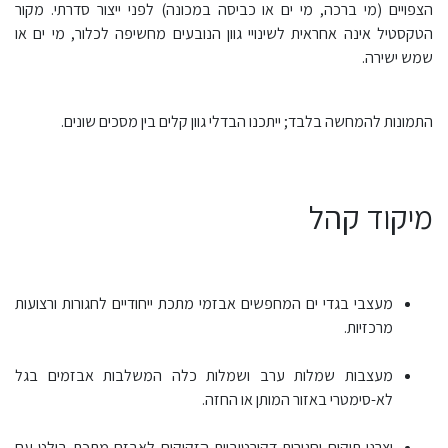
הצפויים (מי ברכה, מי ים או כביסה במכונה) לפני ייצור סדרתי. מקור
הטקסטיל אינה אחראית לשינויי גוון הנובעים מחשיפה לכלור, מי ים או
שמש ישירה.
התמונות להמחשה בלבד; ייתכנו הבדלי גוון קלים בין מסכים שונים.
מיקוד קהל
מעצבי בגדי ים המחפשים אבזמי מתכת ייחודיים לחגורות ורצועות
מרכזיות.
מעצבות שמלות ערב ושמלות כלה המשלבות אבזמים בגל
לא-סימטרי באזור המותן או החזה.
יצרני תיקים וחגורות דקורטיביות הזקוקים לאבזם מתכת בולט עם