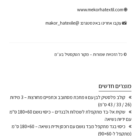
www.mekorhatextil.com
🌐
📸 עקבו אחרינו באינסטגרם:
@makor_hatexile
© כל הזכויות שמורות – מקור הטקסטיל בע״מ
מוצרים חדשים
קולב פלסטיק לבן עם וו מתכת מסתובב וכתפיים מחורצות – 3 מידות
(26 / 33 / 43 ס״מ)
שקית אל-בד מתקפלת לשמלות ולבגדים – כיסוי נושם 60×180 ס"מ
עם ידיות נשיאה
כיסוי בגד מתקפל מבד נושם עם רוכסן וידית נשיאה – 60×180 ס״מ
(מתקפל ל-60×90)