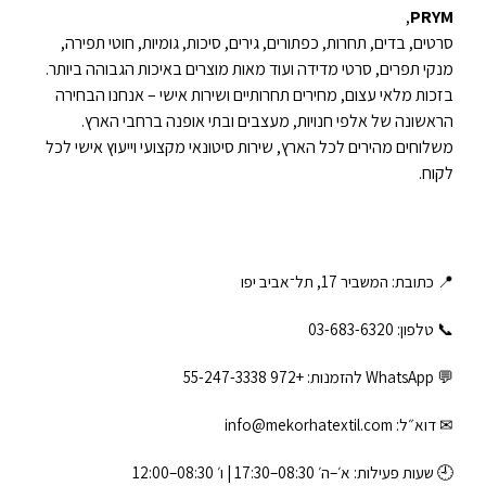
,
PRYM
סרטים, בדים, תחרות, כפתורים, גירים, סיכות, גומיות, חוטי תפירה,
מנקי תפרים, סרטי מדידה ועוד מאות מוצרים באיכות הגבוהה ביותר.
בזכות מלאי עצום, מחירים תחרותיים ושירות אישי – אנחנו הבחירה
הראשונה של אלפי חנויות, מעצבים ובתי אופנה ברחבי הארץ.
משלוחים מהירים לכל הארץ, שירות סיטונאי מקצועי וייעוץ אישי לכל
לקוח.
📍 כתובת: המשביר 17, תל־אביב יפו
📞 טלפון: ‎03-683-6320
💬 WhatsApp להזמנות:
+972 55-247-3338
✉ דוא״ל:
info@mekorhatextil.com
🕘 שעות פעילות: א׳–ה׳ 08:30–17:30 | ו׳ 08:30–12:00