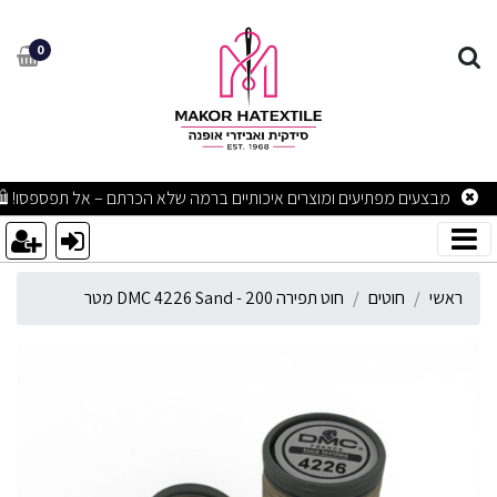
וט תפירה DMC 4226 Sand - 200 מטר
0
מבצעים מפתיעים ומוצרים איכותיים ברמה שלא הכרתם – אל תפספסו! 🛍
ראשי
חוטים
חוט תפירה DMC 4226 Sand - 200 מטר