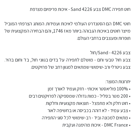
חוט תפירה DMC צבע 4226 Sand - איכות פרימיום מצרפת
חוטי DMC הם הסטנדרט העולמי לאיכות ועמידות. המותג הצרפתי המוביל
מייצר חוטים באיכות הגבוהה ביותר מאז 1746, והם הבחירה המקצועית של
תופרות ומעצבים ברחבי העולם.
צבע 4226 - Sand/חול
צבע חול טבעי וחם - מושלם לתפירה על בדים בגווני חול, בז' וחום בהיר.
צבע ניטרלי ורב-שימושי שמתאים למגוון רחב של פרויקטים.
יתרונות המוצר:
• 100% פוליאסטר איכותי - חזק ועמיד לאורך זמן
• 200 מטר בסליל - כמות גדולה שמספיקה לפרויקטים רבים
• חוט חלק ולא מתפצל - תוצאות מקצועיות וחלקות
• צבע עמיד - לא דוהה בכביסה או בחשיפה לאור
• מתאים למכונה וביד - רב-שימושי לכל סוגי התפירה
• DMC France - איכות מהימנה ועקבית