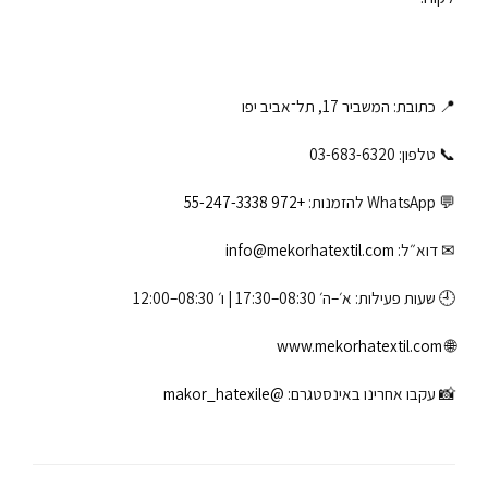
📍 כתובת: המשביר 17, תל־אביב יפו
📞 טלפון: ‎03-683-6320
💬 WhatsApp להזמנות:
+972 55-247-3338
✉ דוא״ל:
info@mekorhatextil.com
🕘 שעות פעילות: א׳–ה׳ 08:30–17:30 | ו׳ 08:30–12:00
www.mekorhatextil.com
🌐
📸 עקבו אחרינו באינסטגרם:
@makor_hatexile