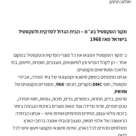
מקור הטקסטיל בע״מ – הבית הגדול לסדקית ולטקסטיל
בישראל מאז 1968
ב־מקור הטקסטיל תמצאו את כל מוצרי הסדקית והטקסטיל במקום
אחד – הן לקהל הפרטי והן לסיטונאים, מעצבים, תופרות, חייטים, בתי
מלאכה וסטודיואים מקצועיים.
אנחנו מתמחים בשיווק סיטונאי וקמעונאי של ציוד תפירה, אביזרי
טקסטיל, חוטי
DMC
מקוריים, רוכסני
YKK
, מספריים מקצועיים של
,
PRYM
סרטים, בדים, תחרות, כפתורים, גירים, סיכות, גומיות, חוטי תפירה,
מנקי תפרים, סרטי מדידה ועוד מאות מוצרים באיכות הגבוהה ביותר.
בזכות מלאי עצום, מחירים תחרותיים ושירות אישי – אנחנו הבחירה
הראשונה של אלפי חנויות, מעצבים ובתי אופנה ברחבי הארץ.
משלוחים מהירים לכל הארץ, שירות סיטונאי מקצועי וייעוץ אישי לכל
לקוח.