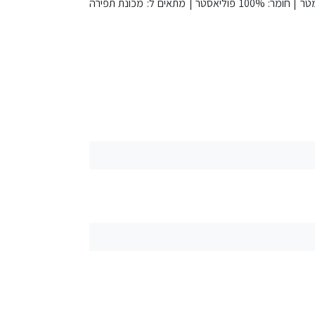
מותג: DMC France | קוד צבע: 4033 | שם צבע: אפור כהה | אורך: 200 מטר | חומר: 100% פוליאסטר | מתאים ל: מכונת תפירה