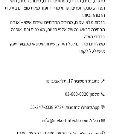
סרטים, בדים, תחרות, כפתורים, גירים, סיכות, גומיות, חוטי
תפירה, מנקי תפרים, סרטי מדידה ועוד מאות מוצרים באיכות
הגבוהה ביותר.
בזכות מלאי עצום, מחירים תחרותיים ושירות אישי – אנחנו
הבחירה הראשונה של אלפי חנויות, מעצבים ובתי אופנה
ברחבי הארץ.
משלוחים מהירים לכל הארץ, שירות סיטונאי מקצועי וייעוץ
אישי לכל לקוח.
📍 כתובת: המשביר 17, תל־אביב יפו
📞 טלפון: ‎03-683-6320
💬 WhatsApp להזמנות:
+972 55-247-3338
✉ דוא״ל:
info@mekorhatextil.com
🕘 שעות פעילות: א׳–ה׳ 08:30–17:30 | ו׳ 08:30–12:00