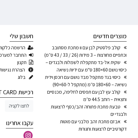
מוצרים חדשים
חשבון שלי
קולב פלסטיק לבן עם וו מתכת מסתובב
הרשמה כלקוח
וכתפיים מחורצות – 3 מידות (26 / 33 / 43 ס״מ)
התחבר למערכ
שקית אל-בד מתקפלת לשמלות ולבגדים –
תקנון
כיסוי נושם 60×180 ס"מ עם ידיות נשיאה
הצהרת נגישות
כיסוי בגד מתקפל מבד נושם עם רוכסן וידית
בלוג
נשיאה – 60×180 ס״מ (מתקפל ל-60×90)
רכישת GIFT CARD
קולב עץ לבן עם תפסים לחליפה, מכנסיים
וחצאית – רוחב 44.5 ס״מ
לחצו לקניה
טבעת מתכת פתוחה זהב/כסף לרצועות
ולבגדי ים
אבזם מתכת זהב מלבני עם מוטות
עקבו אחרינו
דקורטיביים לרצועות וחגורות