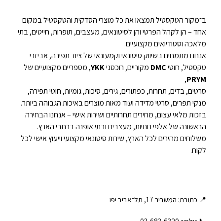
ב־מקור הטקסטיל תמצאו את כל מוצרי הסדקית והטקסטיל במקום
אחד – הן לקהל הפרטי והן לסיטונאים, מעצבים, תופרות, חייטים, בתי
מלאכה וסטודיואים מקצועיים.
אנחנו מתמחים בשיווק סיטונאי וקמעונאי של ציוד תפירה, אביזרי
טקסטיל, חוטי
DMC
מקוריים, רוכסני
YKK
, מספריים מקצועיים של
,
PRYM
סרטים, בדים, תחרות, כפתורים, גירים, סיכות, גומיות, חוטי תפירה,
מנקי תפרים, סרטי מדידה ועוד מאות מוצרים באיכות הגבוהה ביותר.
בזכות מלאי עצום, מחירים תחרותיים ושירות אישי – אנחנו הבחירה
הראשונה של אלפי חנויות, מעצבים ובתי אופנה ברחבי הארץ.
משלוחים מהירים לכל הארץ, שירות סיטונאי מקצועי וייעוץ אישי לכל
לקוח.
📍 כתובת: המשביר 17, תל־אביב יפו
📞 טלפון: ‎03-683-6320