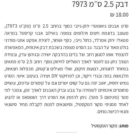
דבק 2.5 ס״מ 7973
18.00 ₪
סרט אבנים גיאומטרי ירוק‑נייבי כסוף ברוחב 2.5 ס״מ (מק״ט 7973),
מעוצב בדוגמת חיצים ויהלומים צפופה בשילוב אבני קריסטל במראה
מטאלי: ירוק אמרלד, כחול נייבי, כסף ושחור, ליצירת אפקט אתני‑מודרני
בולט מאוד על הבגד. גב הסרט מצופה בשכבת דבק איכותית, המאפשרת
להצמיד אותו למגוון רחב של בדים בהדבקה ישירה ובגיהוץ עדין, ובמידת
הצורך ניתן גם לתפור לאורך השוליים לחיזוק נוסף. רוחב 2.5 ס״מ מתאים
במיוחד לחגורות, רצועות תיקים, שולי מעילים וג׳קטים, מכפלות חצאיות,
תלבושות במה ובגדי ריקוד, וכן לפרויקטי DIY ויצירה בעיצוב אישי. הסרט
גמיש יחסית, יושב יפה גם על קווים ישרים וגם על קימורים עדינים, עשויים
מחומרים איכותיים לשמירה על צבע וברק האבנים לאורך זמן, ונמכר לפי
מטר (מינימום 5 מטר). ניתן להזמין את הסרט דרך הווטסאפ או להגיע
לאחד מסניפי מקור הטקסטיל, וסיטונאים לפנות לקבלת מחיר סיטונאי
ותנאי רכישה נוחים.
מותג:
מקור הטקסטיל