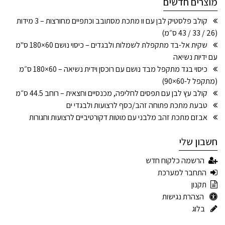
מוצרים חדשים
קולב פלסטיק לבן עם וו מתכת מסתובב וכתפיים מחורצות – 3 מידות
(26 / 33 / 43 ס״מ)
שקית אל-בד מתקפלת לשמלות ולבגדים – כיסוי נושם 60×180 ס"מ
עם ידיות נשיאה
כיסוי בגד מתקפל מבד נושם עם רוכסן וידית נשיאה – 60×180 ס״מ
(מתקפל ל-60×90)
קולב עץ לבן עם תפסים לחליפה, מכנסיים וחצאית – רוחב 44.5 ס״מ
טבעת מתכת פתוחה זהב/כסף לרצועות ולבגדי ים
אבזם מתכת זהב מלבני עם מוטות דקורטיביים לרצועות וחגורות
חשבון שלי
הרשמה כלקוח חדש
התחבר למערכת
תקנון
הצהרת נגישות
בלוג