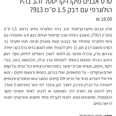
סרט אבנים מיקרו-קריסטל זהב בהיר
הולוגרפי עם דבק 1.5 ס״מ 7913
18.00 ₪
סרט אבנים מיקרו-קריסטל זהב בהיר הולוגרפי גמיש ברוחב 1.5 ס״מ
(מק״ט 7913), משובץ באלפי אבני קריסטל זעירות בגוון זהב‑שמפניה עם
ציפוי הולוגרפי שמחזיר אור בצבעי קשת ומעניק מראה חגיגי ויוקרתי. גב
הסרט מטעם דבק חם, כך ניתן להצמיד אותו למגוון בדים בהדבקה ישירה
ובגיהוץ עדין, ובכרח אפשר גם לתפור לאורך השוליים לחיזוק נוסף. הגוון
הזהוב‑הבהיר מתאים במיוחד לשמלות ערב וכלה, תלבושות במה, בגדי
ריקוד, תיקים, חגורות ואביזרי שיער. בסיס הסרט הגמיש יכול הנחה על קווים
ישרים ועיקולים – על מחשופים, שולי בגדים, כתפיות ורצועות תיקים – והוא
אידיאלי לשדרוג מהיר של פריטי DIY קיימים. המוצר עשוי מחומרים איכותיים
לשמירה על הברק והדבק לאורך זמן, ונמכר לפי מטר (מינימום 5 מטר).
ניתן להזמין את הסרט דרך הווטסאפ או להגיע לאחד מסניפי מקור
הטקסטיל, וסיטונאים מציע לפנות לקבלת מחיר סיטונאי אטרקטיבי ותנאי
רכישה נוחים.
מותג:
מקור הטקסטיל