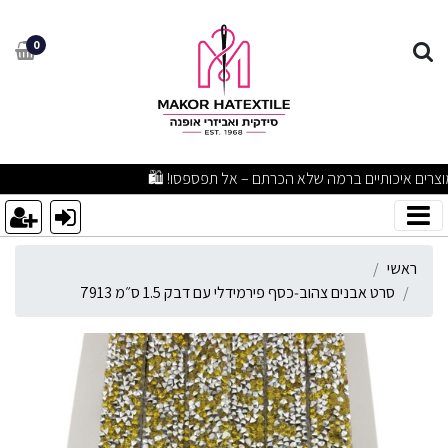
רט אבנים צהוב‑כסף פירמידלי עם דבק 
0
מבצעים מפתיעים ומוצרים איכותיים ברמה שלא הכרתם – אל תפספסו! 🛍️
ראשי
סרט אבנים צהוב‑כסף פירמידלי עם דבק 1.5 ס״מ 7913