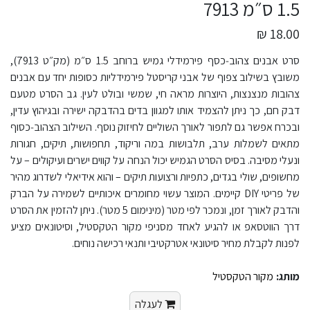
1.5 ס״מ 7913
18.00 ₪
סרט אבנים צהוב‑כסף פירמידלי גמיש ברוחב 1.5 ס״מ (מק״ט 7913),
משובץ בשילוב צפוף של אבני קריסטל פירמידליות כסופות יחד עם אבנים
צהובות מנצנצות, היוצרות מראה חי, שמשי ובולט לעין. גב הסרט מטעם
דבק חם, כך ניתן להצמיד אותו למגוון בדים בהדבקה ישירה ובגיהוץ עדין,
ובכרח אפשר גם לתפור לאורך השוליים לחיזוק נוסף. השילוב הצהוב‑כסוף
מתאים לשמלות ערב, תלבושות במה וריקוד, תחפושות, תיקים, חגורות
ונעלי מסיבה. בסיס הסרט הגמיש יכול הנחה על קווים ישרים ועיקולים – על
מחשופים, שולי בגדים, כתפיות ורצועות תיקים – והוא אידיאלי לשדרוג מהיר
של פריטי DIY קיימים. המוצר עשוי מחומרים איכותיים לשמירה על הברק
והדבק לאורך זמן, ונמכר לפי מטר (מינימום 5 מטר). ניתן להזמין את הסרט
דרך הווטסאפ או להגיע לאחד מסניפי מקור הטקסטיל, וסיטונאים מציע
לפנות לקבלת מחיר סיטונאי אטרקטיבי ותנאי רכישה נוחים.
מותג:
מקור הטקסטיל
לעגלה