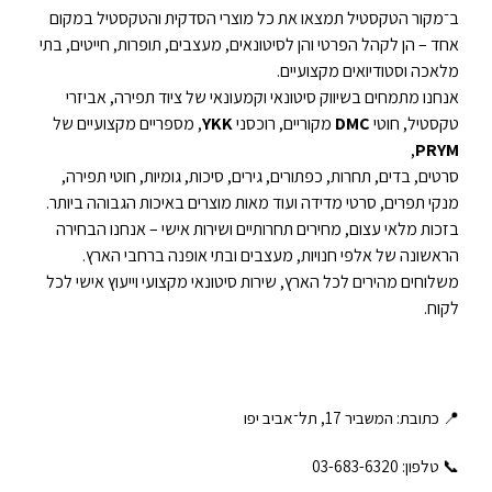
ב־מקור הטקסטיל תמצאו את כל מוצרי הסדקית והטקסטיל במקום
אחד – הן לקהל הפרטי והן לסיטונאים, מעצבים, תופרות, חייטים, בתי
מלאכה וסטודיואים מקצועיים.
אנחנו מתמחים בשיווק סיטונאי וקמעונאי של ציוד תפירה, אביזרי
טקסטיל, חוטי
DMC
מקוריים, רוכסני
YKK
, מספריים מקצועיים של
,
PRYM
סרטים, בדים, תחרות, כפתורים, גירים, סיכות, גומיות, חוטי תפירה,
מנקי תפרים, סרטי מדידה ועוד מאות מוצרים באיכות הגבוהה ביותר.
בזכות מלאי עצום, מחירים תחרותיים ושירות אישי – אנחנו הבחירה
הראשונה של אלפי חנויות, מעצבים ובתי אופנה ברחבי הארץ.
משלוחים מהירים לכל הארץ, שירות סיטונאי מקצועי וייעוץ אישי לכל
לקוח.
📍 כתובת: המשביר 17, תל־אביב יפו
📞 טלפון: ‎03-683-6320