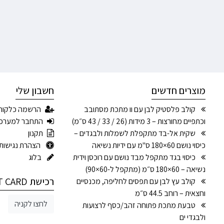
מוצרים חדשים
חשבון שלי
קולב פלסטיק לבן עם וו מתכת מסתובב
הרשמה כלקוח
וכתפיים מחורצות – 3 מידות (26 / 33 / 43 ס״מ)
התחבר למערכ
שקית אל-בד מתקפלת לשמלות ולבגדים –
תקנון
כיסוי נושם 60×180 ס"מ עם ידיות נשיאה
הצהרת נגישות
כיסוי בגד מתקפל מבד נושם עם רוכסן וידית
בלוג
נשיאה – 60×180 ס״מ (מתקפל ל-60×90)
רכישת GIFT CARD
קולב עץ לבן עם תפסים לחליפה, מכנסיים
וחצאית – רוחב 44.5 ס״מ
לחצו לקניה
טבעת מתכת פתוחה זהב/כסף לרצועות
ולבגדי ים