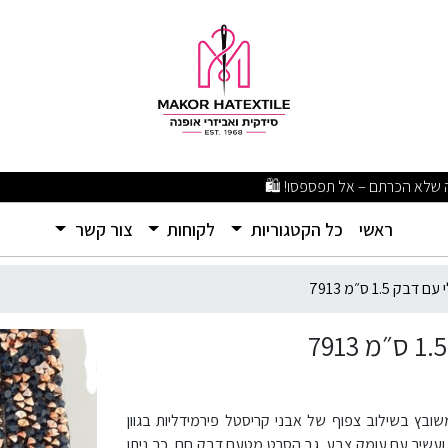
ק 1.5 ס״מ 7913
מבצעים מפתיעים ומוצרים איכותיים ברמה שלא הכרתם – אל תפספסו! 🛍️
(current)
ראשי
כל הקטגוריות
לקוחות
צור קשר
1. ס״מ 7913
ים כחול‑נחושת פירמידלי גמיש ברוחב 1.5 ס״מ (מק״ט 7913), משובץ בשילוב צפוף של אבני קריסטל פירמידליות בגוון
 ועשיר עם עומק צבע. גב הסרט מטעם דבק חם, כך ניתן