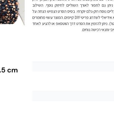
ניתן גם לתפור לאורך השוליים לחיזוק נוסף. השילוב
ליים נוסח רוק‑גלם יוקרתי. בסיס הסרט הגמיש הנחה על
קווים ישרים ועיקולים – על מחשופים, שולי בגדים, כתפיות ורצועות תיקים – והוא אידיאלי לשדרוג פריטי DIY קיימים. המוצר עשוי מחומרים
ים לשמירה על הברק והדבק לאורך זמן, ונמכר לפי מטר (מינימום 5 מטר). ניתן להזמין את הסרט דרך הווטסאפ או להגיע לאחד
י ותנאי רכישה נוחים.