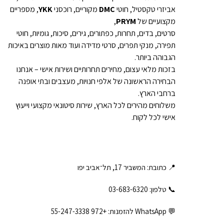
אביזרי טקסטיל, חוטי
DMC
מקוריים, רוכסני
YKK
, מספריים
מקצועיים של
PRYM
,
סרטים, בדים, תחרות, כפתורים, גירים, סיכות, גומיות, חוטי
תפירה, מנקי תפרים, סרטי מדידה ועוד מאות מוצרים באיכות
הגבוהה ביותר.
בזכות מלאי עצום, מחירים תחרותיים ושירות אישי – אנחנו
הבחירה הראשונה של אלפי חנויות, מעצבים ובתי אופנה
ברחבי הארץ.
משלוחים מהירים לכל הארץ, שירות סיטונאי מקצועי וייעוץ
אישי לכל לקוח.
📍 כתובת: המשביר 17, תל־אביב יפו
📞 טלפון: ‎03-683-6320
💬 WhatsApp להזמנות:
+972 55-247-3338