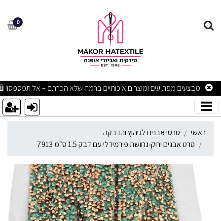
רט אבנים ירוק‑נחושת פירמידלי עם דבק
0
מבצעים מפתיעים ומוצרים איכותיים ברמה שלא הכרתם – אל תפספסו! 🛍
ראשי
סרטי אבנים לגיהוץ והדבקה
סרט אבנים ירוק‑נחושת פירמידלי עם דבק 1.5 ס״מ 7913