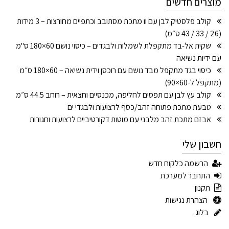
מוצרים חדשים
קולב פלסטיק לבן עם וו מתכת מסתובב וכתפיים מחורצות – 3 מידות
(26 / 33 / 43 ס״מ)
שקית אל-בד מתקפלת לשמלות ולבגדים – כיסוי נושם 60×180 ס"מ
עם ידיות נשיאה
כיסוי בגד מתקפל מבד נושם עם רוכסן וידית נשיאה – 60×180 ס״מ
(מתקפל ל-60×90)
קולב עץ לבן עם תפסים לחליפה, מכנסיים וחצאית – רוחב 44.5 ס״מ
טבעת מתכת פתוחה זהב/כסף לרצועות ולבגדי ים
אבזם מתכת זהב מלבני עם מוטות דקורטיביים לרצועות וחגורות
חשבון שלי
הרשמה כלקוח חדש
התחבר למערכת
תקנון
הצהרת נגישות
בלוג