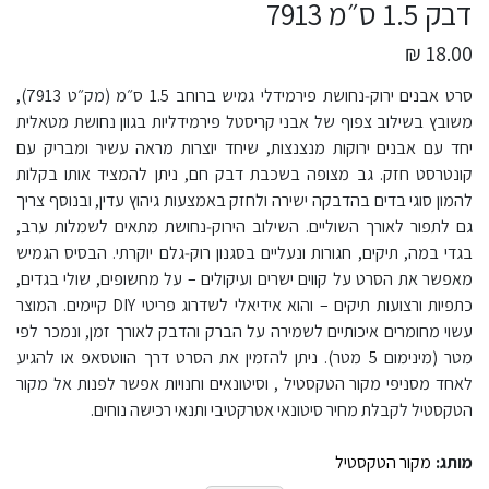
דבק 1.5 ס״מ 7913
18.00 ₪
סרט אבנים ירוק‑נחושת פירמידלי גמיש ברוחב 1.5 ס״מ (מק״ט 7913),
משובץ בשילוב צפוף של אבני קריסטל פירמידליות בגוון נחושת מטאלית
יחד עם אבנים ירוקות מנצנצות, שיחד יוצרות מראה עשיר ומבריק עם
קונטרסט חזק. גב מצופה בשכבת דבק חם, ניתן להמציד אותו בקלות
להמון סוגי בדים בהדבקה ישירה ולחזק באמצעות גיהוץ עדין, ובנוסף צריך
גם לתפור לאורך השוליים. השילוב הירוק‑נחושת מתאים לשמלות ערב,
בגדי במה, תיקים, חגורות ונעליים בסגנון רוק‑גלם יוקרתי. הבסיס הגמיש
מאפשר את הסרט על קווים ישרים ועיקולים – על מחשופים, שולי בגדים,
כתפיות ורצועות תיקים – והוא אידיאלי לשדרוג פריטי DIY קיימים. המוצר
עשוי מחומרים איכותיים לשמירה על הברק והדבק לאורך זמן, ונמכר לפי
מטר (מינימום 5 מטר). ניתן להזמין את הסרט דרך הווטסאפ או להגיע
לאחד מסניפי מקור הטקסטיל , וסיטונאים וחנויות אפשר לפנות אל מקור
הטקסטיל לקבלת מחיר סיטונאי אטרקטיבי ותנאי רכישה נוחים.
מותג:
מקור הטקסטיל