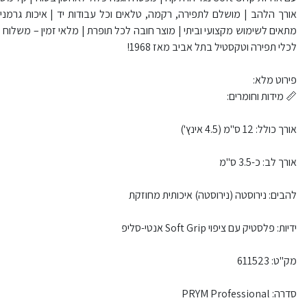
מתאים לשימוש מקצועי וביתי | מוצר חובה לכל תופרת | מלאי זמין – משלוח 
לכלי תפירה וטקסטיל בתל אביב מאז 1968!
פירוט מלא:
📏 מידות וחומרים:
אורך כולל: 12 ס"מ (4.5 אינץ')
אורך לב: כ-3.5 ס"מ
להבים: נירוסטה (נירוסטה) איכותית מחוזקת
ידיות: פלסטיק עם ציפוי Soft Grip אנטי-סליפ
מק"ט: 611523
סדרה: PRYM Professional