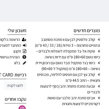
מוצרים חדשים
חשבון שלי
קולב פלסטיק לבן עם וו מתכת מסתובב
הרשמה כלקוח
וכתפיים מחורצות – 3 מידות (26 / 33 / 43 ס״מ)
התחבר למערכ
שקית אל-בד מתקפלת לשמלות ולבגדים –
תקנון
כיסוי נושם 60×180 ס"מ עם ידיות נשיאה
הצהרת נגישות
כיסוי בגד מתקפל מבד נושם עם רוכסן וידית
בלוג
נשיאה – 60×180 ס״מ (מתקפל ל-60×90)
רכישת GIFT CARD
קולב עץ לבן עם תפסים לחליפה, מכנסיים
וחצאית – רוחב 44.5 ס״מ
לחצו לקניה
טבעת מתכת פתוחה זהב/כסף לרצועות
ולבגדי ים
אבזם מתכת זהב מלבני עם מוטות
עקבו אחרינו
דקורטיביים לרצועות וחגורות