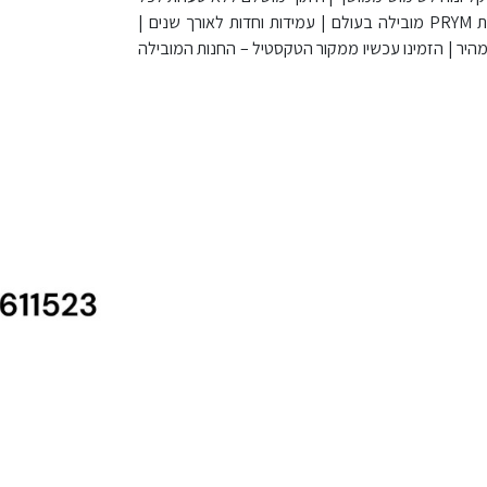
אורך הלהב | מושלם לתפירה, רקמה, טלאים וכל עבודות יד | איכות גרמנית PRYM מובילה בעולם | עמידות וחדות לאורך שנים |
מהיר | הזמינו עכשיו ממקור הטקסטיל – החנות המובילה