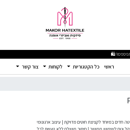
מבצעים מפתיעים ומוצרים איכותיים ברמה שלא הכרתם – אל תפספסו! 🛍️
(current)
ראשי
כל הקטגוריות
לקוחות
צור קשר
PRYM Professional ס"מ ✂️ להבי נירוסטה חדים במיוחד לקציצת חוטים מדויקת | עיצוב ארגונומי
 | קל משקל ונוח לשימוש ממושך | חיתוך מושלם ללא טעויות לכל