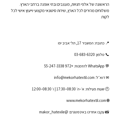
הראשונה של אלפי חנויות, מעצבים ובתי אופנה ברחבי הארץ.
משלוחים מהירים לכל הארץ, שירות סיטונאי מקצועי וייעוץ אישי לכל
לקוח.
📍 כתובת: המשביר 17, תל־אביב יפו
📞 טלפון: ‎03-683-6320
💬 WhatsApp להזמנות:
+972 55-247-3338
✉ דוא״ל:
info@mekorhatextil.com
🕘 שעות פעילות: א׳–ה׳ 08:30–17:30 | ו׳ 08:30–12:00
www.mekorhatextil.com
🌐
📸 עקבו אחרינו באינסטגרם:
@makor_hatexile