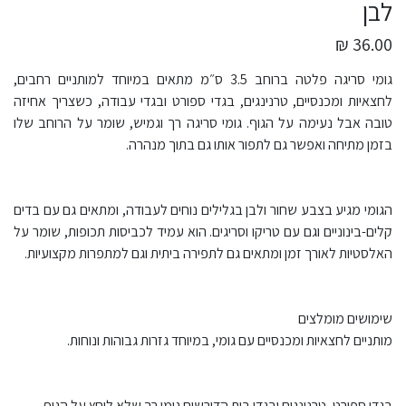
לבן
36.00 ₪
גומי סריגה פלטה ברוחב 3.5 ס״מ מתאים במיוחד למותניים רחבים,
לחצאיות ומכנסיים, טרנינגים, בגדי ספורט ובגדי עבודה, כשצריך אחיזה
טובה אבל נעימה על הגוף. גומי סריגה רך וגמיש, שומר על הרוחב שלו
בזמן מתיחה ואפשר גם לתפור אותו גם בתוך מנהרה.
הגומי מגיע בצבע שחור ולבן בגלילים נוחים לעבודה, ומתאים גם עם בדים
קלים-בינוניים וגם עם טריקו וסריגים. הוא עמיד לכביסות תכופות, שומר על
האלסטיות לאורך זמן ומתאים גם לתפירה ביתית וגם למתפרות מקצועיות.
שימושים מומלצים
מותניים לחצאיות ומכנסיים עם גומי, במיוחד גזרות גבוהות ונוחות.
בגדי ספורט, טרנינגים ובגדי בית הדורשים גומי רך שלא לוחץ על הגוף.