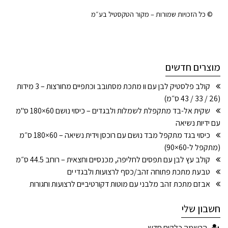
© כל הזכויות שמורות – מקור הטקסטיל בע״מ
מוצרים חדשים
קולב פלסטיק לבן עם וו מתכת מסתובב וכתפיים מחורצות – 3 מידות
(26 / 33 / 43 ס״מ)
שקית אל-בד מתקפלת לשמלות ולבגדים – כיסוי נושם 60×180 ס"מ
עם ידיות נשיאה
כיסוי בגד מתקפל מבד נושם עם רוכסן וידית נשיאה – 60×180 ס״מ
(מתקפל ל-60×90)
קולב עץ לבן עם תפסים לחליפה, מכנסיים וחצאית – רוחב 44.5 ס״מ
טבעת מתכת פתוחה זהב/כסף לרצועות ולבגדי ים
אבזם מתכת זהב מלבני עם מוטות דקורטיביים לרצועות וחגורות
חשבון שלי
הרשמה כלקוח חדש