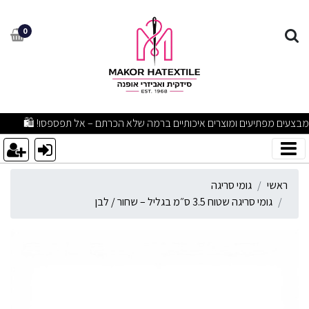
ומי סריגה שטוח 3.5 ס״מ בגליל – שחור / לבן
0
מבצעים מפתיעים ומוצרים איכותיים ברמה שלא הכרתם – אל תפספסו! 🛍
ראשי
גומי סריגה
גומי סריגה שטוח 3.5 ס״מ בגליל – שחור / לבן