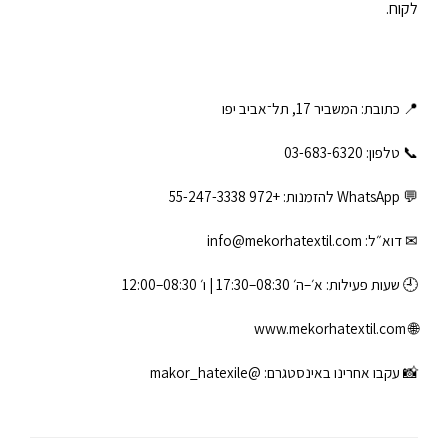
לקוח.
📍 כתובת: המשביר 17, תל־אביב יפו
📞 טלפון: ‎03-683-6320
💬 WhatsApp להזמנות:
+972 55-247-3338
✉ דוא״ל:
info@mekorhatextil.com
🕘 שעות פעילות: א׳–ה׳ 08:30–17:30 | ו׳ 08:30–12:00
www.mekorhatextil.com
🌐
📸 עקבו אחרינו באינסטגרם:
@makor_hatexile