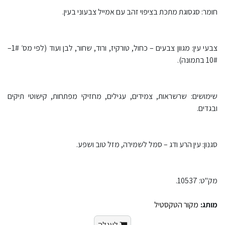
חומר: סגסוגת מתכת בציפוי זהב עם אמייל צבעוני בעין.
צבעי עין: מגוון צבעים – כחול, טורקיז, ורוד, שחור, לבן ועוד (לפי מס׳ 1#–
10# בתמונה).
שימושים: שרשראות, צמידים, עגילים, מחזיקי מפתחות, קישוטי תיקים
ובגדים.
סגנון: עין הרע ודג – סמל לשמירה, מזל טוב ושפע.
מק"ט: 10537.
מותג:
מקור הטקסטיל
לעגלה