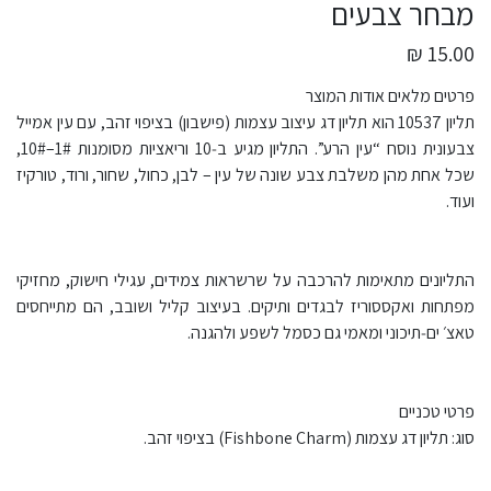
מבחר צבעים
15.00 ₪
פרטים מלאים אודות המוצר
תליון 10537 הוא תליון דג עיצוב עצמות (פישבון) בציפוי זהב, עם עין אמייל
צבעונית נוסח “עין הרע”. התליון מגיע ב‑10 וריאציות מסומנות 1#–10#,
שכל אחת מהן משלבת צבע שונה של עין – לבן, כחול, שחור, ורוד, טורקיז
ועוד.
התליונים מתאימות להרכבה על שרשראות צמידים, עגילי חישוק, מחזיקי
מפתחות ואקססוריז לבגדים ותיקים. בעיצוב קליל ושובב, הם מתייחסים
טאצ׳ ים‑תיכוני ומאמי גם כסמל לשפע ולהגנה.
פרטי טכניים
סוג: תליון דג עצמות (Fishbone Charm) בציפוי זהב.