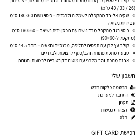
קולב פלסטיק לבן עם וו מתכת מסתובב וכתפיים מחורצות – 3 מידות
(26 / 33 / 43 ס״מ)
שקית אל-בד מתקפלת לשמלות ולבגדים – כיסוי נושם 60×180 ס"מ
עם ידיות נשיאה
כיסוי בגד מתקפל מבד נושם עם רוכסן וידית נשיאה – 60×180 ס״מ
(מתקפל ל-60×90)
קולב עץ לבן עם תפסים לחליפה, מכנסיים וחצאית – רוחב 44.5 ס״מ
טבעת מתכת פתוחה זהב/כסף לרצועות ולבגדי ים
אבזם מתכת זהב מלבני עם מוטות דקורטיביים לרצועות וחגורות
חשבון שלי
הרשמה כלקוח חדש
התחבר למערכת
תקנון
הצהרת נגישות
בלוג
רכישת GIFT CARD