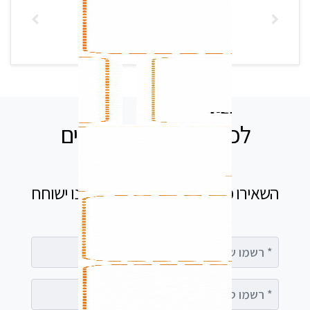
לכל שאלה אנחנו זמינים
עבורכם
השאירו פרטים בטופס ומיד נציג שלנו ישוחח
עימך
רשמו שם מלא
רשמו טלפון