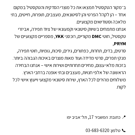
ב־מקור הטקסטיל תמצאו את כל מוצרי הסדקית והטקסטיל במקום
אחד – הן לקהל הפרטי והן לסיטונאים, מעצבים, תופרות, חייטים, בתי
מלאכה וסטודיואים מקצועיים.
אנחנו מתמחים בשיווק סיטונאי וקמעונאי של ציוד תפירה, אביזרי
טקסטיל, חוטי
DMC
מקוריים, רוכסני
YKK
, מספריים מקצועיים של
,
PRYM
סרטים, בדים, תחרות, כפתורים, גירים, סיכות, גומיות, חוטי תפירה,
מנקי תפרים, סרטי מדידה ועוד מאות מוצרים באיכות הגבוהה ביותר.
בזכות מלאי עצום, מחירים תחרותיים ושירות אישי – אנחנו הבחירה
הראשונה של אלפי חנויות, מעצבים ובתי אופנה ברחבי הארץ.
משלוחים מהירים לכל הארץ, שירות סיטונאי מקצועי וייעוץ אישי לכל
לקוח.
📍 כתובת: המשביר 17, תל־אביב יפו
📞 טלפון: ‎03-683-6320