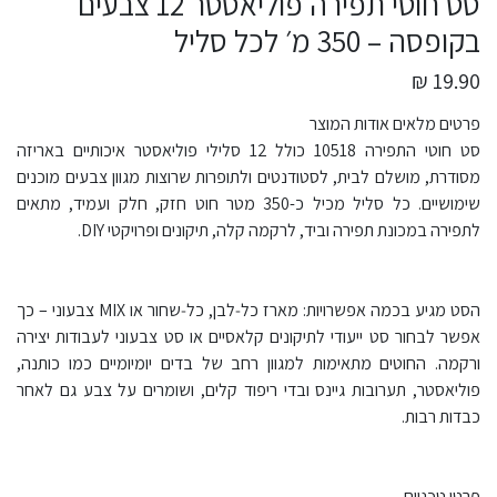
סט חוטי תפירה פוליאסטר 12 צבעים
בקופסה – 350 מ׳ לכל סליל
19.90 ₪
פרטים מלאים אודות המוצר
סט חוטי התפירה 10518 כולל 12 סלילי פוליאסטר איכותיים באריזה
מסודרת, מושלם לבית, לסטודנטים ולתופרות שרוצות מגוון צבעים מוכנים
שימושיים. כל סליל מכיל כ-350 מטר חוט חזק, חלק ועמיד, מתאים
לתפירה במכונת תפירה וביד, לרקמה קלה, תיקונים ופרויקטי DIY.
הסט מגיע בכמה אפשרויות: מארז כל‑לבן, כל‑שחור או MIX צבעוני – כך
אפשר לבחור סט ייעודי לתיקונים קלאסיים או סט צבעוני לעבודות יצירה
ורקמה. החוטים מתאימות למגוון רחב של בדים יומיומיים כמו כותנה,
פוליאסטר, תערובות גיינס ובדי ריפוד קלים, ושומרים על צבע גם לאחר
כבדות רבות.
פרטי טכניים