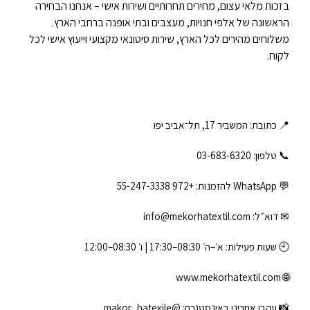
בזכות מלאי עצום, מחירים תחרותיים ושירות אישי – אנחנו הבחירה
הראשונה של אלפי חנויות, מעצבים ובתי אופנה ברחבי הארץ.
משלוחים מהירים לכל הארץ, שירות סיטונאי מקצועי וייעוץ אישי לכל
לקוח.
📍 כתובת: המשביר 17, תל־אביב יפו
📞 טלפון: ‎03-683-6320
💬 WhatsApp להזמנות:
+972 55-247-3338
✉ דוא״ל:
info@mekorhatextil.com
🕘 שעות פעילות: א׳–ה׳ 08:30–17:30 | ו׳ 08:30–12:00
www.mekorhatextil.com
🌐
📸 עקבו אחרינו באינסטגרם:
@makor_hatexile