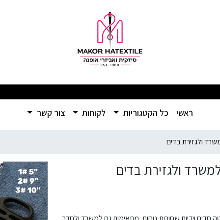
מבצעים מפתיעים ומוצרים איכותיים ברמה שלא הכרתם – אל תפספסו! 🛍️
(current)
ראשי
כל הקטגוריות
לקוחות
צור קשר
או 10″ (לבחירה), עם להבי נירוסטה חדים וידיות שחורות נוחות, מתאימות גם למשרד ולחדר