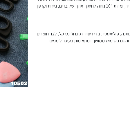
התפירה. הייט 5″ מתאים לגז ודיוק קטן, דירה 9″ לעבודה שוטפת על בדים ונייר, ומידת 10″ נוחה לחיתוך ארוך של בדים, ניירות וקרטון
תנה, פוליאסטר, בדי ריפוד דקים וג׳ינס קל, לצד חומרים
נוחה גם בשימוש ממושך, ומתאימות בעיקר לימניים.