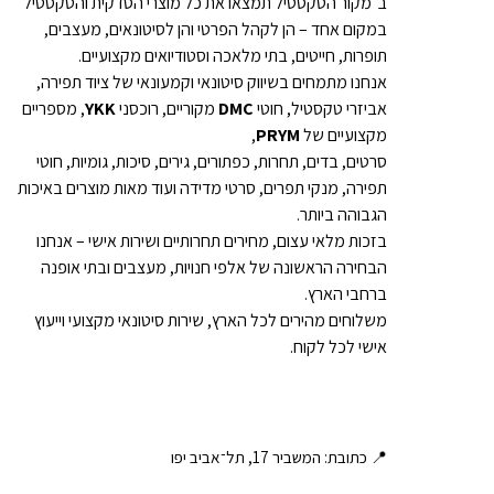
ב־מקור הטקסטיל תמצאו את כל מוצרי הסדקית והטקסטיל
במקום אחד – הן לקהל הפרטי והן לסיטונאים, מעצבים,
תופרות, חייטים, בתי מלאכה וסטודיואים מקצועיים.
אנחנו מתמחים בשיווק סיטונאי וקמעונאי של ציוד תפירה,
אביזרי טקסטיל, חוטי
DMC
מקוריים, רוכסני
YKK
, מספריים
מקצועיים של
PRYM
,
סרטים, בדים, תחרות, כפתורים, גירים, סיכות, גומיות, חוטי
תפירה, מנקי תפרים, סרטי מדידה ועוד מאות מוצרים באיכות
הגבוהה ביותר.
בזכות מלאי עצום, מחירים תחרותיים ושירות אישי – אנחנו
הבחירה הראשונה של אלפי חנויות, מעצבים ובתי אופנה
ברחבי הארץ.
משלוחים מהירים לכל הארץ, שירות סיטונאי מקצועי וייעוץ
אישי לכל לקוח.
📍 כתובת: המשביר 17, תל־אביב יפו