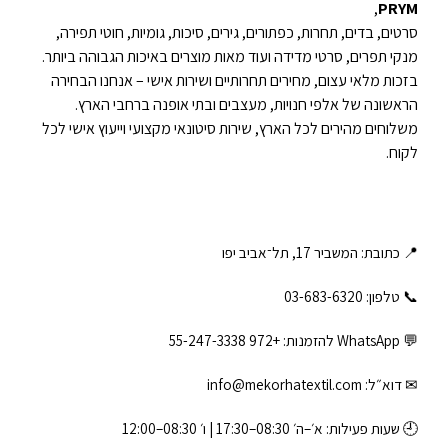
,
PRYM
סרטים, בדים, תחרות, כפתורים, גירים, סיכות, גומיות, חוטי תפירה,
מנקי תפרים, סרטי מדידה ועוד מאות מוצרים באיכות הגבוהה ביותר.
בזכות מלאי עצום, מחירים תחרותיים ושירות אישי – אנחנו הבחירה
הראשונה של אלפי חנויות, מעצבים ובתי אופנה ברחבי הארץ.
משלוחים מהירים לכל הארץ, שירות סיטונאי מקצועי וייעוץ אישי לכל
לקוח.
📍 כתובת: המשביר 17, תל־אביב יפו
📞 טלפון: ‎03-683-6320
💬 WhatsApp להזמנות:
+972 55-247-3338
✉ דוא״ל:
info@mekorhatextil.com
🕘 שעות פעילות: א׳–ה׳ 08:30–17:30 | ו׳ 08:30–12:00