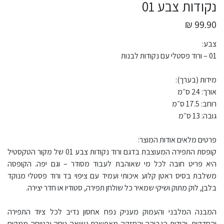
נקודות צבע 01
99.90 ₪
צבע:
01 – ורוד פסטלי עם נקודות לבנות
מידות (בערך):
אורך: 24 ס״מ
רוחב: 17.5 ס״מ
גובה: 13 ס״מ
פרטים מלאים אודות המוצר:
קופסת התפירה המעוצבת בדגם ורוד נקודות צבע 01 של מקור הטקסטיל
היא פריט חובה לכל מי שאוהבת לעבוד מסודר – וגם יפה. הקופסה
משלבת בסיס ראטן קלוע איכותי ועמיד עם ציפוי בד ורוד פסטלי מנוקד
בלבן, לוק מתוק ושיקי שמאיר כל שולחן תפירה, סטודיו או חדר יצירה.
המבנה המלבני והעמוק מעניק נפח אחסון נדיב לכל ציוד התפירה
והסדקית, והידית הגבוהה והחזקה מאפשרת נשיאה נוחה ובטוחה ממקום