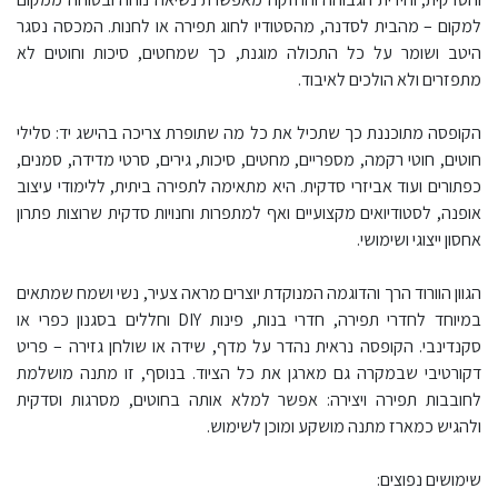
למקום – מהבית לסדנה, מהסטודיו לחוג תפירה או לחנות. המכסה נסגר
היטב ושומר על כל התכולה מוגנת, כך שמחטים, סיכות וחוטים לא
מתפזרים ולא הולכים לאיבוד.
הקופסה מתוכננת כך שתכיל את כל מה שתופרת צריכה בהישג יד: סלילי
חוטים, חוטי רקמה, מספריים, מחטים, סיכות, גירים, סרטי מדידה, סמנים,
כפתורים ועוד אביזרי סדקית. היא מתאימה לתפירה ביתית, ללימודי עיצוב
אופנה, לסטודיואים מקצועיים ואף למתפרות וחנויות סדקית שרוצות פתרון
אחסון ייצוגי ושימושי.
הגוון הוורוד הרך והדוגמה המנוקדת יוצרים מראה צעיר, נשי ושמח שמתאים
במיוחד לחדרי תפירה, חדרי בנות, פינות DIY וחללים בסגנון כפרי או
סקנדינבי. הקופסה נראית נהדר על מדף, שידה או שולחן גזירה – פריט
דקורטיבי שבמקרה גם מארגן את כל הציוד. בנוסף, זו מתנה מושלמת
לחובבות תפירה ויצירה: אפשר למלא אותה בחוטים, מסרגות וסדקית
ולהגיש כמארז מתנה מושקע ומוכן לשימוש.
שימושים נפוצים: