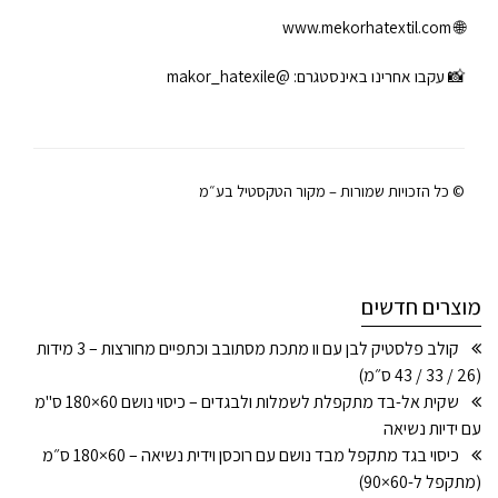
www.mekorhatextil.com
🌐
📸 עקבו אחרינו באינסטגרם:
@makor_hatexile
© כל הזכויות שמורות – מקור הטקסטיל בע״מ
מוצרים חדשים
קולב פלסטיק לבן עם וו מתכת מסתובב וכתפיים מחורצות – 3 מידות
(26 / 33 / 43 ס״מ)
שקית אל-בד מתקפלת לשמלות ולבגדים – כיסוי נושם 60×180 ס"מ
עם ידיות נשיאה
כיסוי בגד מתקפל מבד נושם עם רוכסן וידית נשיאה – 60×180 ס״מ
(מתקפל ל-60×90)