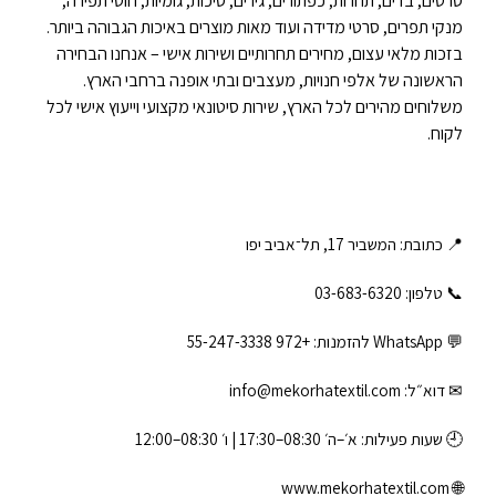
סרטים, בדים, תחרות, כפתורים, גירים, סיכות, גומיות, חוטי תפירה,
מנקי תפרים, סרטי מדידה ועוד מאות מוצרים באיכות הגבוהה ביותר.
בזכות מלאי עצום, מחירים תחרותיים ושירות אישי – אנחנו הבחירה
הראשונה של אלפי חנויות, מעצבים ובתי אופנה ברחבי הארץ.
משלוחים מהירים לכל הארץ, שירות סיטונאי מקצועי וייעוץ אישי לכל
לקוח.
📍 כתובת: המשביר 17, תל־אביב יפו
📞 טלפון: ‎03-683-6320
💬 WhatsApp להזמנות:
+972 55-247-3338
✉ דוא״ל:
info@mekorhatextil.com
🕘 שעות פעילות: א׳–ה׳ 08:30–17:30 | ו׳ 08:30–12:00
www.mekorhatextil.com
🌐