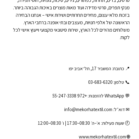
סרטים, בדים, תחרות, כפתורים, גירים, סיכות, גומיות, חוטי תפירה,
מנקי תפרים, סרטי מדידה ועוד מאות מוצרים באיכות הגבוהה ביותר.
בזכות מלאי עצום, מחירים תחרותיים ושירות אישי – אנחנו הבחירה
הראשונה של אלפי חנויות, מעצבים ובתי אופנה ברחבי הארץ.
משלוחים מהירים לכל הארץ, שירות סיטונאי מקצועי וייעוץ אישי לכל
לקוח.
📍 כתובת: המשביר 17, תל־אביב יפו
📞 טלפון: ‎03-683-6320
💬 WhatsApp להזמנות:
+972 55-247-3338
✉ דוא״ל:
info@mekorhatextil.com
🕘 שעות פעילות: א׳–ה׳ 08:30–17:30 | ו׳ 08:30–12:00
www.mekorhatextil.com
🌐