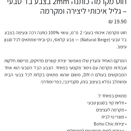
חוט מקרמה כותנה 2mm בצבע בז' טבעי
– גליל איכותי ליצירה ומקרמה
19.90 ₪
חוט מקרמה איכותי בעובי 2 מ״מ, עשוי 100% כותנה רכה ונעימה בצבע
בז' טבעי (Natural Beige) — צבע קלאסי, נקי וביתי שמתאים לכל סגנון
עיצוב.
המרקם האחיד והעדין שלו מאפשר יצירת קשרים מדויקים, פריסות חלקות
ועבודות מקרמה עם גימור מקצועי במיוחד. הצבע הבז' הטבעי הוא אחד
המבוקשים בעולם ה-DIY, משום שהוא מתאים בקלות לכל צבעי הבית
ומשתלב נפלא בעיצוב בוהו, סקנדינבי, כפרי ומודרני.
מתאים במיוחד ל:
• תליות קיר בסגנון טבעי
• מקרמה לעציצים
• מוצרי נוי לבית
• יצירות Boho Chic
• עבודות לימוד ופרויקטים למתחילים