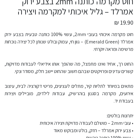
חוט מקרמה כותנה 2mm בצבע ירוק
אמרלד – גליל איכותי למקרמה ויצירה
19.90 ₪
חוט מקרמה איכותי בעובי 2mm, עשוי 100% כותנה טבעית בצבע ירוק
אמרלד (Emerald Green) – גוון חי, עמוק ובולט שנותן לכל יצירה נוכחות
מרשימה ומראה יוקרתי.
החוט רך, אחיד ואינו מתפצל, מה שהופך אותו אידיאלי לעבודות מדויקות,
קשרים עדינים ופרויקטים שבהם חשוב שהחוט יישב חלק, מסודר ונקי.
מתאים במיוחד לתליות קיר, מתלים לעציצים, פריטי דקורציה לבית, עיצוב
אירועים, מקרמה בסגנון בוהו־שיק, עבודות לילדים, מוביילים ויצירות
בעבודת יד.
יתרונות בולטים:
• עובי 2mm – מושלם לעבודה מדויקת ויצירה איכותית
• צבע ירוק אמרלד – חזק, בולט ומבוקש מאוד
• עשוי 100% כותנה טבעית