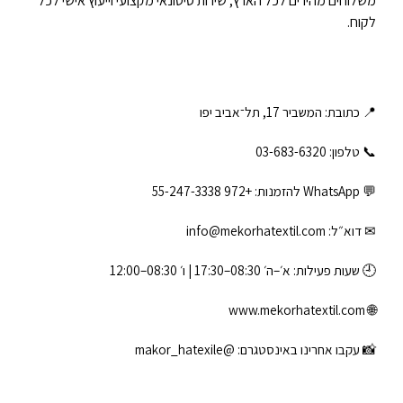
משלוחים מהירים לכל הארץ, שירות סיטונאי מקצועי וייעוץ אישי לכל
לקוח.
📍 כתובת: המשביר 17, תל־אביב יפו
📞 טלפון: ‎03-683-6320
💬 WhatsApp להזמנות:
+972 55-247-3338
✉ דוא״ל:
info@mekorhatextil.com
🕘 שעות פעילות: א׳–ה׳ 08:30–17:30 | ו׳ 08:30–12:00
www.mekorhatextil.com
🌐
📸 עקבו אחרינו באינסטגרם:
@makor_hatexile