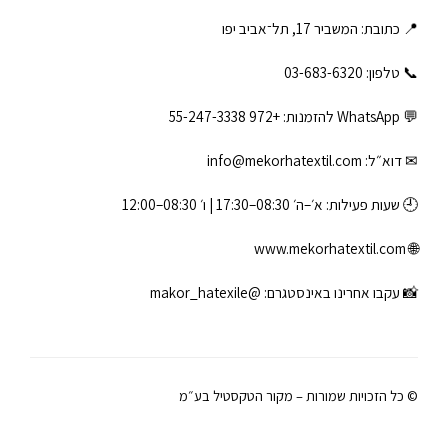
📍 כתובת: המשביר 17, תל־אביב יפו
📞 טלפון: ‎03-683-6320
💬 WhatsApp להזמנות:
+972 55-247-3338
✉ דוא״ל:
info@mekorhatextil.com
🕘 שעות פעילות: א׳–ה׳ 08:30–17:30 | ו׳ 08:30–12:00
www.mekorhatextil.com
🌐
📸 עקבו אחרינו באינסטגרם:
@makor_hatexile
© כל הזכויות שמורות – מקור הטקסטיל בע״מ