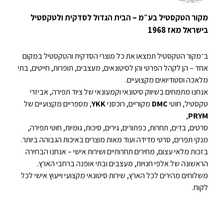
מקור הטקסטיל בע״מ – הבית הגדול לסדקית ולטקסטיל
בישראל מאז 1968
ב־מקור הטקסטיל תמצאו את כל מוצרי הסדקית והטקסטיל במקום
אחד – הן לקהל הפרטי והן לסיטונאים, מעצבים, תופרות, חייטים, בתי
מלאכה וסטודיואים מקצועיים.
אנחנו מתמחים בשיווק סיטונאי וקמעונאי של ציוד תפירה, אביזרי
טקסטיל, חוטי
DMC
מקוריים, רוכסני
YKK
, מספריים מקצועיים של
,
PRYM
סרטים, בדים, תחרות, כפתורים, גירים, סיכות, גומיות, חוטי תפירה,
מנקי תפרים, סרטי מדידה ועוד מאות מוצרים באיכות הגבוהה ביותר.
בזכות מלאי עצום, מחירים תחרותיים ושירות אישי – אנחנו הבחירה
הראשונה של אלפי חנויות, מעצבים ובתי אופנה ברחבי הארץ.
משלוחים מהירים לכל הארץ, שירות סיטונאי מקצועי וייעוץ אישי לכל
לקוח.