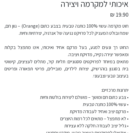
איכותי למקרמה ויצירה
19.90 ₪
חוט מקרמה עשוי 100% כותנה טבעית בצבע כתום (Orange) – גוון חם,
שמח ובולט המעניק לכל פרויקט נגיעה של אנרגיה, יצירתיות וחיות.
החוט רך ונעים למגע, בעל מרקם אחיד ואיכותי, אינו מתפצל בקלות
ומאפשר יצירה נקייה, מדויקת ויציבה.
מתאים במיוחד לפרויקטים ססגוניים: תליות קיר, מתלים לעציצים, קישוטי
בית בסגנון בוהו־שיק, יצירות לילדים, מוביילים, פריטי תפאורה ופריטים
בעיצוב טבעי וצבעוני.
יתרונות מרכזיים:
• צבע כתום חם ומושך – מושלם ליצירות בולטות וחיות
• עשוי 100% כותנה טבעית
• מרקם יציב ואחיד לעבודה מדויקת
• לא מתפצל – מתאים לכל רמות היוצרים
• גליל יציב לעבודה חלקה ללא עצירות
• אידיאלי לפרויקטים בעיצוב טבעי, מודרני וססגוני