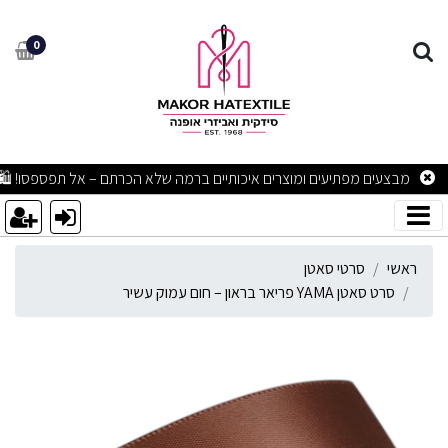
רט סאטן YAMA פריאר בראון – חום עמוק עשיר​
0
מבצעים מפתיעים ומוצרים איכותיים ברמה שלא הכרתם – אל תפספסו! 🛍
ראשי
סרטי סאטן
סרט סאטן YAMA פריאר בראון – חום עמוק עשיר​