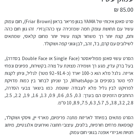
85.00 ₪
סרט סאטן איכותי של YAMA בגוון פריאר בראון (Friar Brown), חום עמוק
עשיר עם תחושת עומק חמה שמזכירה עץ כהה/נזירי. זהו גוון חום כהה
וחם, קצת יותר רך משחור וקצת עשיר יותר מחום קלאסי, שמתאים
לשילובים עם קרם, בז’, זהב, לבן וגווני קפה ושוקולד.​
הסרט עשוי סאטן מפוליאסטר (Single Face או Double Face בסדרה),
בעל ברק עדין, מגע רך ושמירה מצוינת על צורה בקשירות, פפיונים ונפחי
אריזה. גלגל מלא הוא כ‑100 יארד (כ‑91.4–92 מטר) לגליל, וניתן לקנות
לפי מטר בסניפים וב‑WhatsApp, כך שניתן לבחור בין כמות מדויקת
לפרויקט לבין גליל מלא לעבודה שוטפת. כמו בשאר צבעי הסדרה,
הרוחבים הזמינים הם בערך: 0.3, 0.5, 0.6, 0.9, 1.3, 1.6, 1.9, 2.2, 2.5,
2.8, 3.2, 3.8, 5, 5.7, 6.3, 7.5, 8.9, 10 ס"מ.​
הסרט מתאים במיוחד לאריזות מתנה פרימיום, מארזי יין, וויסקי ושוקולד,
קופסאות פרחים חורפיות, בלונים, עיצובי חתונה ואירועים אלגנטיים, מיתוג
חנויות ואביזרי אופנה בגווני חום עמוק.​