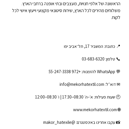
הראשונה של אלפי חנויות, מעצבים ובתי אופנה ברחבי הארץ.
משלוחים מהירים לכל הארץ, שירות סיטונאי מקצועי וייעוץ אישי לכל
לקוח.
📍 כתובת: המשביר 17, תל־אביב יפו
📞 טלפון: ‎03-683-6320
💬 WhatsApp להזמנות:
+972 55-247-3338
✉ דוא״ל:
info@mekorhatextil.com
🕘 שעות פעילות: א׳–ה׳ 08:30–17:30 | ו׳ 08:30–12:00
www.mekorhatextil.com
🌐
📸 עקבו אחרינו באינסטגרם:
@makor_hatexile