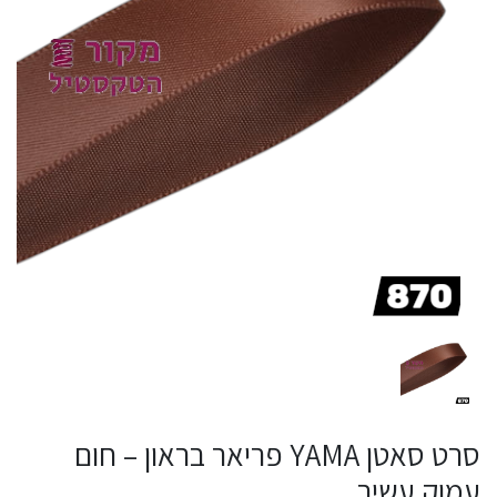
סרט סאטן YAMA פריאר בראון – חום
עמוק עשיר​