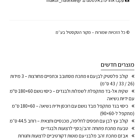
📸 עקבו אחרינו באינסטגרם:
@makor_hatexile
© כל הזכויות שמורות – מקור הטקסטיל בע״מ
מוצרים חדשים
קולב פלסטיק לבן עם וו מתכת מסתובב וכתפיים מחורצות – 3 מידות
(26 / 33 / 43 ס״מ)
שקית אל-בד מתקפלת לשמלות ולבגדים – כיסוי נושם 60×180 ס"מ
עם ידיות נשיאה
כיסוי בגד מתקפל מבד נושם עם רוכסן וידית נשיאה – 60×180 ס״מ
(מתקפל ל-60×90)
קולב עץ לבן עם תפסים לחליפה, מכנסיים וחצאית – רוחב 44.5 ס״מ
טבעת מתכת פתוחה זהב/כסף לרצועות ולבגדי ים
אבזם מתכת זהב מלבני עם מוטות דקורטיביים לרצועות וחגורות