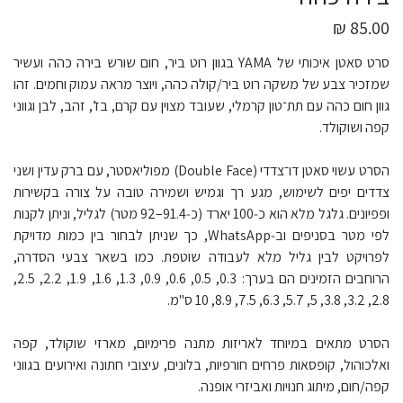
85.00 ₪
סרט סאטן איכותי של YAMA בגוון רוט ביר, חום שורש בירה כהה ועשיר
שמזכיר צבע של משקה רוט ביר/קולה כהה, ויוצר מראה עמוק וחמים. זהו
גוון חום כהה עם תת־טון קרמלי, שעובד מצוין עם קרם, בז’, זהב, לבן וגווני
קפה ושוקולד.​
הסרט עשוי סאטן דו־צדדי (Double Face) מפוליאסטר, עם ברק עדין ושני
צדדים יפים לשימוש, מגע רך וגמיש ושמירה טובה על צורה בקשירות
ופפיונים. גלגל מלא הוא כ‑100 יארד (כ‑91.4–92 מטר) לגליל, וניתן לקנות
לפי מטר בסניפים וב‑WhatsApp, כך שניתן לבחור בין כמות מדויקת
לפרויקט לבין גליל מלא לעבודה שוטפת. כמו בשאר צבעי הסדרה,
הרוחבים הזמינים הם בערך: 0.3, 0.5, 0.6, 0.9, 1.3, 1.6, 1.9, 2.2, 2.5,
2.8, 3.2, 3.8, 5, 5.7, 6.3, 7.5, 8.9, 10 ס"מ.​
הסרט מתאים במיוחד לאריזות מתנה פרימיום, מארזי שוקולד, קפה
ואלכוהול, קופסאות פרחים חורפיות, בלונים, עיצובי חתונה ואירועים בגווני
קפה/חום, מיתוג חנויות ואביזרי אופנה.​