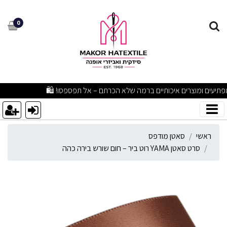
רט סאטן YAMA רוט ביר – חום שורש בירה כהה​
0
מבצעים מפתיעים ומוצרים איכותיים ברמה שלא הכרתם – אל תפספסו! 🛍️
ראשי
סאטן מודפס
סרט סאטן YAMA רוט ביר – חום שורש בירה כהה​