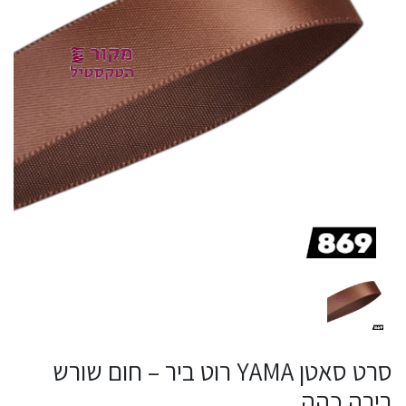
סרט סאטן YAMA רוט ביר – חום שורש
בירה כהה​