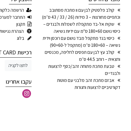
קולב פלסטיק לבן עם וו מתכת מסתובב
הרשמה כלקוח
וכתפיים מחורצות – 3 מידות (26 / 33 / 43 ס״מ)
התחבר למערכ
שקית אל-בד מתקפלת לשמלות ולבגדים –
תקנון
כיסוי נושם 60×180 ס"מ עם ידיות נשיאה
הצהרת נגישות
כיסוי בגד מתקפל מבד נושם עם רוכסן וידית
בלוג
נשיאה – 60×180 ס״מ (מתקפל ל-60×90)
רכישת GIFT CARD
קולב עץ לבן עם תפסים לחליפה, מכנסיים
וחצאית – רוחב 44.5 ס״מ
לחצו לקניה
טבעת מתכת פתוחה זהב/כסף לרצועות
ולבגדי ים
אבזם מתכת זהב מלבני עם מוטות
עקבו אחרינו
דקורטיביים לרצועות וחגורות