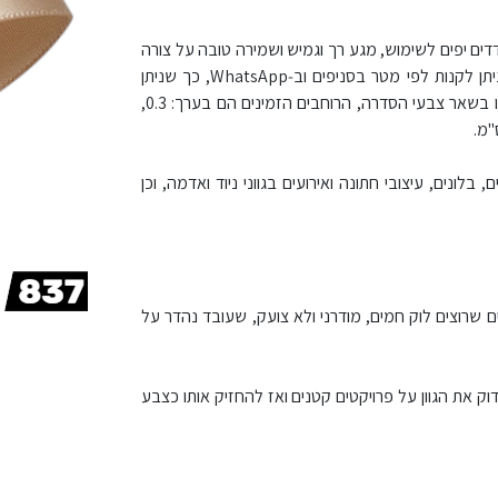
ר, עם ברק עדין ושני צדדים יפים לשימוש, מגע רך וגמיש ושמירה טובה על צורה
בקשירות ופפיונים. גלגל מלא הוא כ‑100 יארד (כ‑91.4–92 מטר) לגליל, וניתן לקנות לפי מטר בסניפים וב‑WhatsApp, כך שניתן
להתאים את הכמות לצורך – מפרויקט יחיד ועד עבודה מסחרית שוטפת. כמו בשאר צבעי הסדרה, הרוחבים הזמינים הם בערך: 0.3,
ונים, עיצובי חתונה ואירועים בגווני ניוד ואדמה, וכן
 שרוצים לוק חמים, מודרני ולא צועק, שעובד נהדר על
גליל מלא של כ‑100 יארד מאפשרת לבדוק את הגוון על פרויקטים קטנים ואז להחזיק אותו כצבע