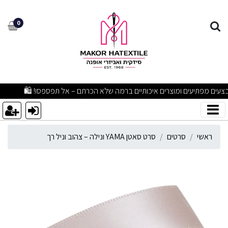
רט סאטן YAMA ונילה – צהוב וניל רך
0
מבצעים מפתיעים ומוצרים איכותיים ברמה שלא הכרתם – אל תפספסו! 🛍
ראשי
סרטים
סרט סאטן YAMA ונילה – צהוב וניל רך