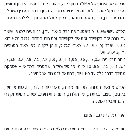
סרט סאטן איכותי של YAMA בגוון ונילה, צהוב וניל רך וחמים, שנותן תחושת
נעימות וקלאסה לכל אריזה או פרויקט תפירה. הגוון הבהיר והעדין משתלב
נהדר עם לבן, קרם, פסטלים וזהב, ומוסיף טאץ׳ מתוק ורך בלי להיות צועק.​
הסרט עשוי 100% פוליאסטר עם ברק סאטני עדין, רך ונעים למגע, שומר
על צורה יפה בקשירה ומתאים לקשירות ופתיחות חוזרות. גלגל מלא הוא
כ‑100 יארד (כ‑91.4–92 מטר) לגליל, וניתן לקנות לפי מטר בסניפים
וב‑WhatsApp.​
רוחבים זמינים: 0.3, 0.5, 0.6, 0.9, 1.3, 1.6, 1.9, 2.2, 2.5, 2.8, 3.2, 3.8, 5,
5.7, 6.3, 7.5, 8.9, 10 ס"מ. פריטים/מידות שחסרים במלאי – אספקה
מהירה בדרך כלל עד כ‑14 יום, בהתאם לזמינות אצל היצרן.​
הסרט מתאים במיוחד לאריזות מתנה, מארזי יום הולדת, בוקסות פרחים,
בלונים, עיצובי בריתות, ימי הולדת, חתונות ואירועים, מיתוג חנויות וקשרי
שיער ואביזרי אופנה.​
הערות אישיות לגבי המוצר
גוון ונילה – צהוב וניל רך הוא בחירה מושלמת כשמחפשים צבע עדין, חמים