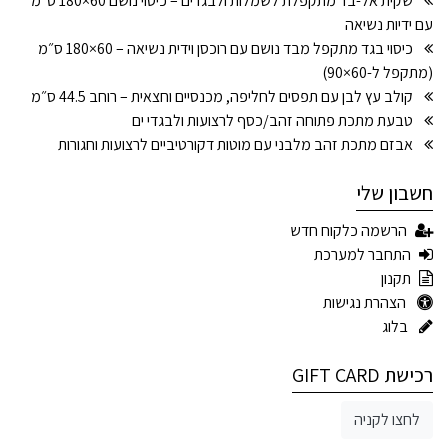
שקית אל-בד מתקפלת לשמלות ולבגדים – כיסוי נושם 60×180 ס"מ
עם ידיות נשיאה
כיסוי בגד מתקפל מבד נושם עם רוכסן וידית נשיאה – 60×180 ס״מ
(מתקפל ל-60×90)
קולב עץ לבן עם תפסים לחליפה, מכנסיים וחצאית – רוחב 44.5 ס״מ
טבעת מתכת פתוחה זהב/כסף לרצועות ולבגדי ים
אבזם מתכת זהב מלבני עם מוטות דקורטיביים לרצועות וחגורות
חשבון שלי
הרשמה כלקוח חדש
התחבר למערכת
תקנון
הצהרת נגישות
בלוג
רכישת GIFT CARD
לחצו לקניה