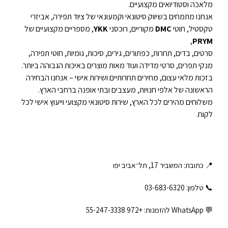
מלאכה וסטודיואים מקצועיים.
אנחנו מתמחים בשיווק סיטונאי וקמעונאי של ציוד תפירה, אביזרי
טקסטיל, חוטי
DMC
מקוריים, רוכסני
YKK
, מספריים מקצועיים של
,
PRYM
סרטים, בדים, תחרות, כפתורים, גירים, סיכות, גומיות, חוטי תפירה,
מנקי תפרים, סרטי מדידה ועוד מאות מוצרים באיכות הגבוהה ביותר.
בזכות מלאי עצום, מחירים תחרותיים ושירות אישי – אנחנו הבחירה
הראשונה של אלפי חנויות, מעצבים ובתי אופנה ברחבי הארץ.
משלוחים מהירים לכל הארץ, שירות סיטונאי מקצועי וייעוץ אישי לכל
לקוח.
📍 כתובת: המשביר 17, תל־אביב יפו
📞 טלפון: ‎03-683-6320
💬 WhatsApp להזמנות:
+972 55-247-3338