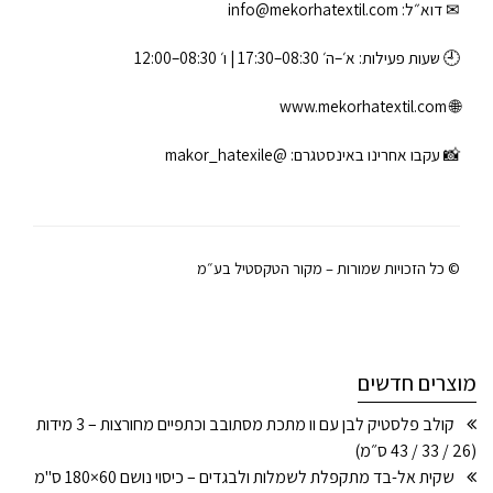
✉ דוא״ל:
info@mekorhatextil.com
🕘 שעות פעילות: א׳–ה׳ 08:30–17:30 | ו׳ 08:30–12:00
www.mekorhatextil.com
🌐
📸 עקבו אחרינו באינסטגרם:
@makor_hatexile
© כל הזכויות שמורות – מקור הטקסטיל בע״מ
מוצרים חדשים
קולב פלסטיק לבן עם וו מתכת מסתובב וכתפיים מחורצות – 3 מידות
(26 / 33 / 43 ס״מ)
שקית אל-בד מתקפלת לשמלות ולבגדים – כיסוי נושם 60×180 ס"מ