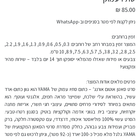
85.00 ₪
ניתן לקנות לפי מטר בסניפים וב‑WhatsApp
זמין ברוחבים:
המוצר זמין במבחר רחב של רוחבים: 0.3, 0.5, 0.6, 0.9, 1.3, 1.6, 1.9, 2.2,
2.5, 2.8, 3.2, 3.8, 5, 5.7, 6.3, 7.5, 8.9, 10 ס"מ.
צבעים או מידות שאזלו מהמלאי יסופקו תוך 14 יום בלבד – שירות מהיר
ומקצועי!
פרטים מלאים אודות המוצר:
סרט סאטן אוטום אורנג’ – כתום סתיו עמוק של YAMA הוא גוון כתום‑ארד
עשיר, בהשראת עלי שלכת, שמייצר מראה חמים, אלגנטי ועוטף. הוא
מתאים במיוחד לסידורי פרחים סתוויים, עיצובי חגי תשרי, אריזות מתנה
יוקרתיות, עיצובי בית בגווני אדמה וקולקציות בוטיק בסגנון רטרו‑טבעי.
הסרט עשוי 100% פוליאסטר איכותי, דו־צדדי, עם טקסטורה חלקה, ברק
מבריק ועמידות צבע גבוהה, כחלק מסדרת סרטי הסאטן המקצועית של
YAMA. גלגל מלא מכיל כ‑100 יארד (כ‑92 מטר), וניתן לרכוש גם לפי מטר