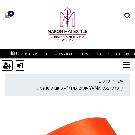
רט סאטן YAMA אוטום אורנג’ – כתום סתיו עמוק
0
מבצעים מפתיעים ומוצרים איכותיים ברמה שלא הכרתם – אל תפספסו! 🛍
ראשי
סרטים
סרט סאטן YAMA אוטום אורנג’ – כתום סתיו עמוק