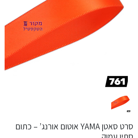
סרט סאטן YAMA אוטום אורנג’ – כתום
סתיו עמוק