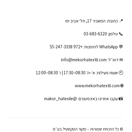
📍 כתובת: המשביר 17, תל־אביב יפו
📞 טלפון: ‎03-683-6320
💬 WhatsApp להזמנות:
+972 55-247-3338
✉ דוא״ל:
info@mekorhatextil.com
🕘 שעות פעילות: א׳–ה׳ 08:30–17:30 | ו׳ 08:30–12:00
www.mekorhatextil.com
🌐
📸 עקבו אחרינו באינסטגרם:
@makor_hatexile
© כל הזכויות שמורות – מקור הטקסטיל בע״מ