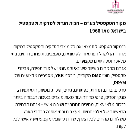
מקור הטקסטיל בע״מ – הבית הגדול לסדקית ולטקסטיל
בישראל מאז 1968
ב־מקור הטקסטיל תמצאו את כל מוצרי הסדקית והטקסטיל במקום
אחד – הן לקהל הפרטי והן לסיטונאים, מעצבים, תופרות, חייטים, בתי
מלאכה וסטודיואים מקצועיים.
אנחנו מתמחים בשיווק סיטונאי וקמעונאי של ציוד תפירה, אביזרי
טקסטיל, חוטי
DMC
מקוריים, רוכסני
YKK
, מספריים מקצועיים של
,
PRYM
סרטים, בדים, תחרות, כפתורים, גירים, סיכות, גומיות, חוטי תפירה,
מנקי תפרים, סרטי מדידה ועוד מאות מוצרים באיכות הגבוהה ביותר.
בזכות מלאי עצום, מחירים תחרותיים ושירות אישי – אנחנו הבחירה
הראשונה של אלפי חנויות, מעצבים ובתי אופנה ברחבי הארץ.
משלוחים מהירים לכל הארץ, שירות סיטונאי מקצועי וייעוץ אישי לכל
לקוח.