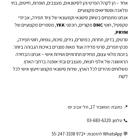
אחד – הן לקהל הפרטי והן לסיטונאים, מעצבים, תופרות, חייטים, בתי
מלאכה וסטודיואים מקצועיים.
אנחנו מתמחים בשיווק סיטונאי וקמעונאי של ציוד תפירה, אביזרי
טקסטיל, חוטי
DMC
מקוריים, רוכסני
YKK
, מספריים מקצועיים של
,
PRYM
סרטים, בדים, תחרות, כפתורים, גירים, סיכות, גומיות, חוטי תפירה,
מנקי תפרים, סרטי מדידה ועוד מאות מוצרים באיכות הגבוהה ביותר.
בזכות מלאי עצום, מחירים תחרותיים ושירות אישי – אנחנו הבחירה
הראשונה של אלפי חנויות, מעצבים ובתי אופנה ברחבי הארץ.
משלוחים מהירים לכל הארץ, שירות סיטונאי מקצועי וייעוץ אישי לכל
לקוח.
📍 כתובת: המשביר 17, תל־אביב יפו
📞 טלפון: ‎03-683-6320
💬 WhatsApp להזמנות:
+972 55-247-3338