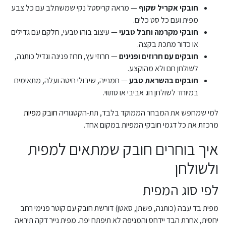
חובקי אקריל שקוף
— מראה קריסטל נקי שמשתלב עם כל צבע
מפית ועם כל סט כלים.
חובקי מקרמה וחבל טבעי
— עיצוב בוהו טבעי, חלקם עם גדילים
או כדור מתכת בקצה.
חובקים עם חרוזים ופנינים
— חרוזי עץ, חרוז פנינה וגדיל כותנה,
לשולחן חם ולא מהוקצע.
חובקים בהשראת טבע
— חמנייה, שיבולי חיטה ועלה, מתאימים
במיוחד לשולחן חג אביבי או סתווי.
למי שמחפש את המבחר הממוקד בלבד, תת-הקטגוריה
חובק מפיות
מרכזת את כל דגמי חובקי המפיות במקום אחד.
איך בוחרים חובק שמתאים למפית
ולשולחן
לפי סוג המפית
מפית בד עבה (כותנה, פשתן, סאטן) דורשת חובק עם קוטר פנימי רחב
יחסית, אחרת הבד יידחס והמניפה לא תיפתח יפה. מפית נייר דקה תיראה