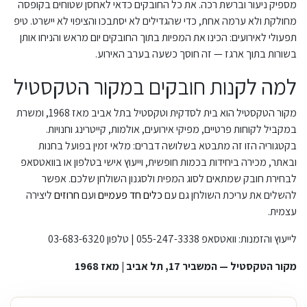
מספיק ניעור וברשת רכה. את כל החובקים כדאי לאחסן שטוחים בקופסה
מחולקת ולא ערמה אחת, כדי שהגדילים לא יסתבכו והציפוי לא יישרט. טיפ
תפעולי לאירועים: הכינו את המפיות בתוך החובקים יום מראש והניחו אותן
בשורות בתוך ארגז — זה חוסך כשעה בערב האירוע.
למה לקנות חובקים במקור הטקסטיל
מקור הטקסטיל הוא בית לסדקית וטקסטיל בתל אביב מאז 1968, ומשרת
במקביל לקוחות פרטיים, מפיקי אירועים, אולמות, קייטרינג וחנויות.
בקטגוריה הזו זה מתבטא בשלושה דברים: מלאי זמין בפועל בחנות
ובאתר, מכירה ביחידות בכמות חופשית, וייעוץ אישי בטלפון או בוואטסאפ
לבחירת חובק שמתאים לסוג המפית ולסגנון השולחן שלכם. אפשר
להשלים את עריכת השולחן גם עם
כלים חד פעמיים
ועם
חרוזים
ליצירה
עצמית.
לייעוץ והזמנות: וואטסאפ 055-247-3338 | טלפון 03-683-6320
מקור הטקסטיל — המשביר 17, תל אביב | מאז 1968