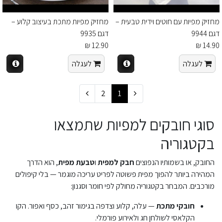
מחזיק מפיות עם חוטים וידית טבעית –
מחזיק מפיות מתכת בעיצוב קלוע –
דגם 9944
דגם 9935
12.90 ₪
14.90 ₪
לעגלה
לעגלה
2
1
סוגי חובקים למפיות שתמצאו
בקטגוריה
החובק, או בשמותיו הנפוצים
חבק למפית
ו
טבעת מפית
, הוא הדרך
המהירה ביותר להפוך מפית פשוטה לפריט עריכה מוגמר — בלי קיפולים
מורכבים. המבחר בקטגוריה מחולק לפי חומר וסגנון:
חובקי מתכת
— עלה, קלוע וצדפה בגימור זהב, כסף ואפור. הקו
הקלאסי לשולחן חג ולאירוע פורמלי.