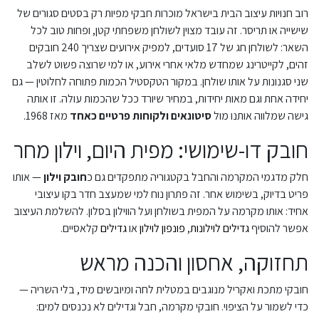
רוב חנויות עיצוב הבית בישראל מוכרות חבקי מפיות רק בסטים סגורים של
שישייה או תריסר. זה עובד מצוין לשולחן משפחתי קטן, ופחות טוב לכל
השאר: לשולחן חג של 17 סועדים, למפיק אירועים שצריך 240 חובקים
זהים, לקייטרינג שמחדש מלאי אחרי אירוע, או למי שרוצה פשוט לשלב
שני סגנונות על אותו שולחן. במקור הטקסטיל הכמות פתוחה לחלוטין — גם
יחידה אחת וגם מאות יחידות, במחיר שיורד ככל שהכמות עולה. זו אותה
גישה שמלווה אותנו מול
סיטונאים ולקוחות פרטיים כאחד
מאז 1968.
חובק דו-שימושי: מפית היום, וילון מחר
חלק מדגמי המקרמה והחבל בקטגוריה מתפקדים גם כ
חובק וילון
— אותו
פריט בדיוק, בשימוש אחר. זה פתרון נוח למי שמעצב חדר בקו עיצובי
אחיד: אותו מקרמה על המפית בשולחן ועל הווילון בסלון. להשלמת העיצוב
אפשר להוסיף
גדילים לוילונות
,
פונפון לוילון
או
גדילים
קלאסיים.
תחזוקה, אחסון והכנה מראש
חובקי מתכת ואקריל מנוגבים במטלית לחה ומיובשים מיד, בלי השריה —
כדי לשמור על הציפוי. חובקי מקרמה, חבל וגדילים לא נכנסים למים: