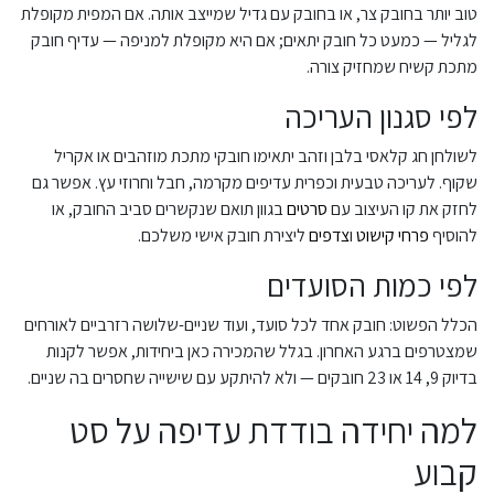
טוב יותר בחובק צר, או בחובק עם גדיל שמייצב אותה. אם המפית מקופלת
לגליל — כמעט כל חובק יתאים; אם היא מקופלת למניפה — עדיף חובק
מתכת קשיח שמחזיק צורה.
לפי סגנון העריכה
לשולחן חג קלאסי בלבן וזהב יתאימו חובקי מתכת מוזהבים או אקריל
שקוף. לעריכה טבעית וכפרית עדיפים מקרמה, חבל וחרוזי עץ. אפשר גם
לחזק את קו העיצוב עם
סרטים
בגוון תואם שנקשרים סביב החובק, או
להוסיף
פרחי קישוט
ו
צדפים
ליצירת חובק אישי משלכם.
לפי כמות הסועדים
הכלל הפשוט: חובק אחד לכל סועד, ועוד שניים-שלושה רזרביים לאורחים
שמצטרפים ברגע האחרון. בגלל שהמכירה כאן ביחידות, אפשר לקנות
בדיוק 9, 14 או 23 חובקים — ולא להיתקע עם שישייה שחסרים בה שניים.
למה יחידה בודדת עדיפה על סט
קבוע