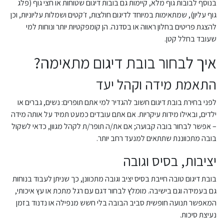
בנוסף לבובות גוף מלא, קיימות גם בובות דיגום שטוחות או חצי גוף (פלג
גוף עליון), שמתאימות במיוחד לדיגום חולצות, ז׳קטים ושמלות עליוניות, וכן
להצגת פריטים בחלון ראווה או בסדנה. הן קומפקטיות יותר ונוחות למי
שעובד בחלל קטן.
איך לבחור בובת דיגום מתאימה?
התאמת מידה וקהל יעד
לפני בחירת בובת דיגום חשוב להגדיר למי אתם תופרים: נשים, גברים או
ילדים, ובאילו מידות עיקריות. אם אתם עובדים כמעט תמיד על אותה מידה
– אפשר לבחור בובה קבועה; אם את/ה תופר/ת לקהל מגוון, כדאי לשקול
בובה מתכווננת שתתאים למנעד רחב יותר.
יציבות, בסיס וגובה
בובת דיגום טובה חייבת בסיס יציב וגובה מתכוונן, כך שניתן לעבוד בנוחות
גם בעמידה וגם בישיבה. מומלץ לבחור דגם עם רגל מתכת או עץ איכותי,
המאפשר תנועה חופשית סביב הבובה בלי חשש מנפילה או נדנוד בזמן
נעיצת סיכות.