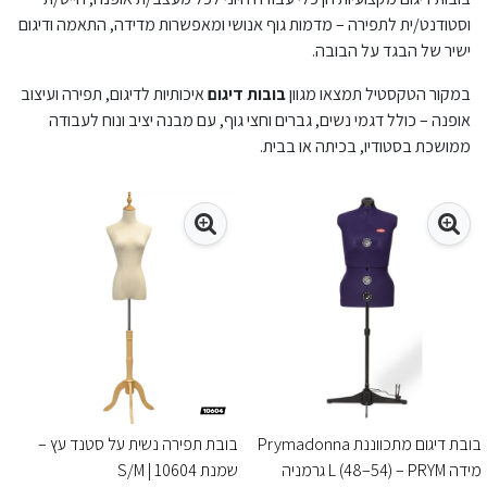
וסטודנט/ית לתפירה – מדמות גוף אנושי ומאפשרות מדידה, התאמה ודיגום
ישיר של הבגד על הבובה.
במקור הטקסטיל תמצאו מגוון
בובות דיגום
איכותיות לדיגום, תפירה ועיצוב
אופנה – כולל דגמי נשים, גברים וחצי גוף, עם מבנה יציב ונוח לעבודה
ממושכת בסטודיו, בכיתה או בבית.
בובת דיגום מתכווננת Prymadonna
בובת תפירה נשית על סטנד עץ –
מידה L (48–54) – PRYM גרמניה
שמנת S/M | 10604