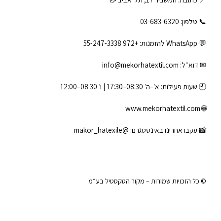
📞 טלפון: ‎03-683-6320
💬 WhatsApp להזמנות:
+972 55-247-3338
✉ דוא״ל:
info@mekorhatextil.com
🕘 שעות פעילות: א׳–ה׳ 08:30–17:30 | ו׳ 08:30–12:00
www.mekorhatextil.com
🌐
📸 עקבו אחרינו באינסטגרם:
@makor_hatexile
© כל הזכויות שמורות – מקור הטקסטיל בע״מ