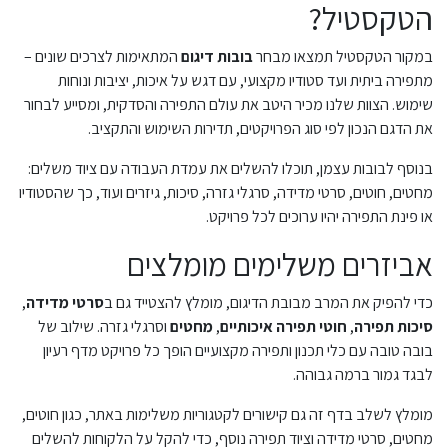
הטקסטיל?
במקור הטקסטיל תמצאו מבחר
בובות דיגום
המתאימות לצרכים שונים –
מתפירה ביתית ועד סטודיו מקצועי, עם דגש על איכות, יציבות ונוחות
שימוש. הצוות שלנו מכיר היטב את עולם התפירה והסדקית, ומסייע לבחור
את הדגם הנכון לפי סוג הפרויקטים, תדירות השימוש והתקציב.
בנוסף לבובות עצמן, תוכלו להשלים את עמדת העבודה עם ציוד משלים:
מחטים, חוטים, סרטי מדידה, סרגלי גזרה, סיכות, גיזרים ועוד, כך שהסטודיו
או פינת התפירה יהיו ערוכים לכל פרויקט.
אביזרים משלימים מומלצים
כדי להפיק את המרב מבובת הדיגום, מומלץ להצטייד גם ב
סרטי מדידה
,
סיכות תפירה
,
חוטי תפירה איכותיים
,
מחטים
וסרגלי גזרה. שילוב של
בובה טובה עם כלי תכנון ותפירה מקצועיים הופך כל פרויקט מדף רעיון
לבגד גמור ברמה גבוהה.
מומלץ לשלב בדף זה גם קישורים לקטגוריות משלימות באתר, כגון חוטים,
מחטים, סרטי מדידה וציוד תפירה נוסף, כדי להקל על הלקוחות להשלים