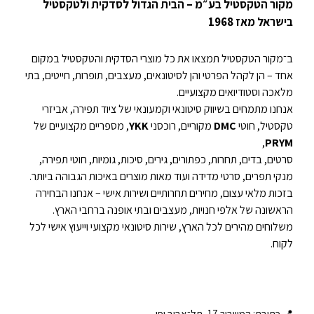
מקור הטקסטיל בע״מ – הבית הגדול לסדקית ולטקסטיל
בישראל מאז 1968
ב־מקור הטקסטיל תמצאו את כל מוצרי הסדקית והטקסטיל במקום
אחד – הן לקהל הפרטי והן לסיטונאים, מעצבים, תופרות, חייטים, בתי
מלאכה וסטודיואים מקצועיים.
אנחנו מתמחים בשיווק סיטונאי וקמעונאי של ציוד תפירה, אביזרי
טקסטיל, חוטי
DMC
מקוריים, רוכסני
YKK
, מספריים מקצועיים של
,
PRYM
סרטים, בדים, תחרות, כפתורים, גירים, סיכות, גומיות, חוטי תפירה,
מנקי תפרים, סרטי מדידה ועוד מאות מוצרים באיכות הגבוהה ביותר.
בזכות מלאי עצום, מחירים תחרותיים ושירות אישי – אנחנו הבחירה
הראשונה של אלפי חנויות, מעצבים ובתי אופנה ברחבי הארץ.
משלוחים מהירים לכל הארץ, שירות סיטונאי מקצועי וייעוץ אישי לכל
לקוח.
📍 כתובת: המשביר 17, תל־אביב יפו