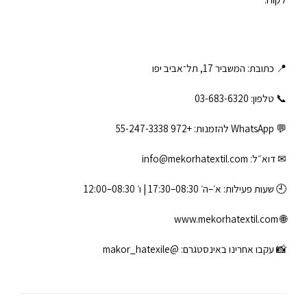
📍 כתובת: המשביר 17, תל־אביב יפו
📞 טלפון: ‎03-683-6320
💬 WhatsApp להזמנות:
+972 55-247-3338
✉ דוא״ל:
info@mekorhatextil.com
🕘 שעות פעילות: א׳–ה׳ 08:30–17:30 | ו׳ 08:30–12:00
www.mekorhatextil.com
🌐
📸 עקבו אחרינו באינסטגרם:
@makor_hatexile