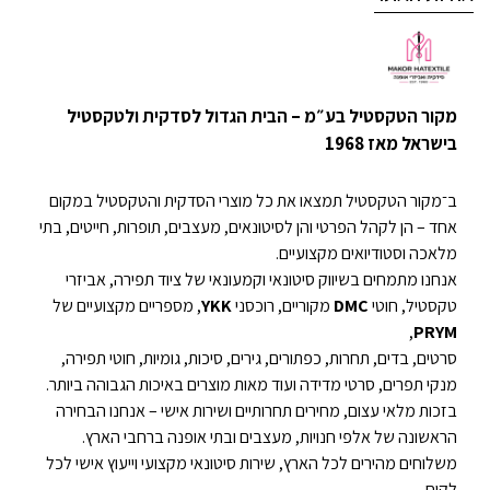
מקור הטקסטיל בע״מ – הבית הגדול לסדקית ולטקסטיל
בישראל מאז 1968
ב־מקור הטקסטיל תמצאו את כל מוצרי הסדקית והטקסטיל במקום
אחד – הן לקהל הפרטי והן לסיטונאים, מעצבים, תופרות, חייטים, בתי
מלאכה וסטודיואים מקצועיים.
אנחנו מתמחים בשיווק סיטונאי וקמעונאי של ציוד תפירה, אביזרי
טקסטיל, חוטי
DMC
מקוריים, רוכסני
YKK
, מספריים מקצועיים של
,
PRYM
סרטים, בדים, תחרות, כפתורים, גירים, סיכות, גומיות, חוטי תפירה,
מנקי תפרים, סרטי מדידה ועוד מאות מוצרים באיכות הגבוהה ביותר.
בזכות מלאי עצום, מחירים תחרותיים ושירות אישי – אנחנו הבחירה
הראשונה של אלפי חנויות, מעצבים ובתי אופנה ברחבי הארץ.
משלוחים מהירים לכל הארץ, שירות סיטונאי מקצועי וייעוץ אישי לכל
לקוח.