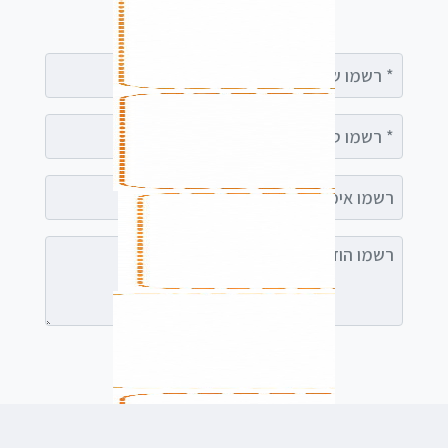
עימך
רשמו שם מלא
רשמו טלפון
רשמו אימייל (אופציונלי)
רשמו הודעה (אופציונלי)
לשלוח