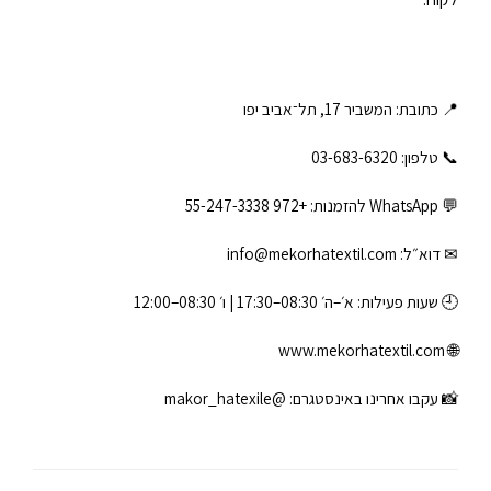
📍 כתובת: המשביר 17, תל־אביב יפו
📞 טלפון: ‎03-683-6320
💬 WhatsApp להזמנות:
+972 55-247-3338
✉ דוא״ל:
info@mekorhatextil.com
🕘 שעות פעילות: א׳–ה׳ 08:30–17:30 | ו׳ 08:30–12:00
www.mekorhatextil.com
🌐
📸 עקבו אחרינו באינסטגרם:
@makor_hatexile