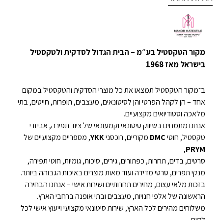
מקור הטקסטיל בע״מ – הבית הגדול לסדקית ולטקסטיל
בישראל מאז 1968
ב־מקור הטקסטיל תמצאו את כל מוצרי הסדקית והטקסטיל במקום
אחד – הן לקהל הפרטי והן לסיטונאים, מעצבים, תופרות, חייטים, בתי
מלאכה וסטודיואים מקצועיים.
אנחנו מתמחים בשיווק סיטונאי וקמעונאי של ציוד תפירה, אביזרי
טקסטיל, חוטי
DMC
מקוריים, רוכסני
YKK
, מספריים מקצועיים של
,
PRYM
סרטים, בדים, תחרות, כפתורים, גירים, סיכות, גומיות, חוטי תפירה,
מנקי תפרים, סרטי מדידה ועוד מאות מוצרים באיכות הגבוהה ביותר.
בזכות מלאי עצום, מחירים תחרותיים ושירות אישי – אנחנו הבחירה
הראשונה של אלפי חנויות, מעצבים ובתי אופנה ברחבי הארץ.
משלוחים מהירים לכל הארץ, שירות סיטונאי מקצועי וייעוץ אישי לכל
לקוח.