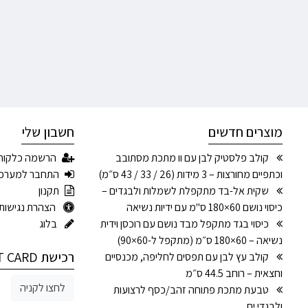
מוצרים חדשים
חשבון שלי
קולב פלסטיק לבן עם וו מתכת מסתובב
הרשמה כלקוח
וכתפיים מחורצות – 3 מידות (26 / 33 / 43 ס״מ)
התחבר למערכ
שקית אל-בד מתקפלת לשמלות ולבגדים –
תקנון
כיסוי נושם 60×180 ס"מ עם ידיות נשיאה
הצהרת נגישות
כיסוי בגד מתקפל מבד נושם עם רוכסן וידית
בלוג
נשיאה – 60×180 ס״מ (מתקפל ל-60×90)
רכישת GIFT CARD
קולב עץ לבן עם תפסים לחליפה, מכנסיים
וחצאית – רוחב 44.5 ס״מ
לחצו לקניה
טבעת מתכת פתוחה זהב/כסף לרצועות
ולבגדי ים