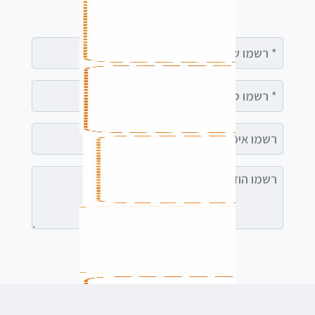
עימך
רשמו שם מלא
רשמו טלפון
רשמו אימייל (אופציונלי)
רשמו הודעה (אופציונלי)
לשלוח