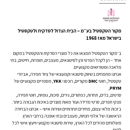
מקור הטקסטיל בע״מ – הבית הגדול לסדקית ולטקסטיל
בישראל מאז 1968
ב־מקור הטקסטיל תמצאו את כל מוצרי הסדקית והטקסטיל במקום
אחד – הן לקהל הפרטי והן לסיטונאים, מעצבים, תופרות, חייטים, בתי
מלאכה וסטודיואים מקצועיים.
אנחנו מתמחים בשיווק סיטונאי וקמעונאי של ציוד תפירה, אביזרי
טקסטיל, חוטי
DMC
מקוריים, רוכסני
YKK
, מספריים מקצועיים של
,
PRYM
סרטים, בדים, תחרות, כפתורים, גירים, סיכות, גומיות, חוטי תפירה,
מנקי תפרים, סרטי מדידה ועוד מאות מוצרים באיכות הגבוהה ביותר.
בזכות מלאי עצום, מחירים תחרותיים ושירות אישי – אנחנו הבחירה
הראשונה של אלפי חנויות, מעצבים ובתי אופנה ברחבי הארץ.
משלוחים מהירים לכל הארץ, שירות סיטונאי מקצועי וייעוץ אישי לכל
לקוח.