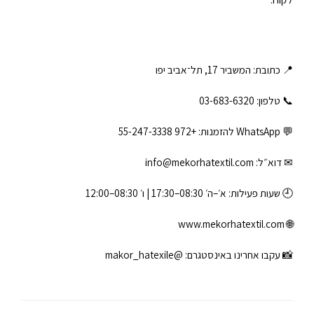
📍 כתובת: המשביר 17, תל־אביב יפו
📞 טלפון: ‎03-683-6320
💬 WhatsApp להזמנות:
+972 55-247-3338
✉ דוא״ל:
info@mekorhatextil.com
🕘 שעות פעילות: א׳–ה׳ 08:30–17:30 | ו׳ 08:30–12:00
www.mekorhatextil.com
🌐
📸 עקבו אחרינו באינסטגרם:
@makor_hatexile