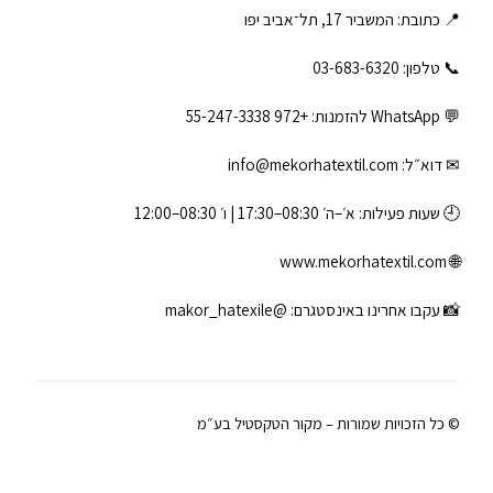
📍 כתובת: המשביר 17, תל־אביב יפו
📞 טלפון: ‎03-683-6320
💬 WhatsApp להזמנות:
+972 55-247-3338
✉ דוא״ל:
info@mekorhatextil.com
🕘 שעות פעילות: א׳–ה׳ 08:30–17:30 | ו׳ 08:30–12:00
www.mekorhatextil.com
🌐
📸 עקבו אחרינו באינסטגרם:
@makor_hatexile
© כל הזכויות שמורות – מקור הטקסטיל בע״מ