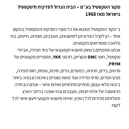
מקור הטקסטיל בע״מ – הבית הגדול לסדקית ולטקסטיל
בישראל מאז 1968
ב־מקור הטקסטיל תמצאו את כל מוצרי הסדקית והטקסטיל במקום
אחד – הן לקהל הפרטי והן לסיטונאים, מעצבים, תופרות, חייטים, בתי
מלאכה וסטודיואים מקצועיים.
אנחנו מתמחים בשיווק סיטונאי וקמעונאי של ציוד תפירה, אביזרי
טקסטיל, חוטי
DMC
מקוריים, רוכסני
YKK
, מספריים מקצועיים של
,
PRYM
סרטים, בדים, תחרות, כפתורים, גירים, סיכות, גומיות, חוטי תפירה,
מנקי תפרים, סרטי מדידה ועוד מאות מוצרים באיכות הגבוהה ביותר.
בזכות מלאי עצום, מחירים תחרותיים ושירות אישי – אנחנו הבחירה
הראשונה של אלפי חנויות, מעצבים ובתי אופנה ברחבי הארץ.
משלוחים מהירים לכל הארץ, שירות סיטונאי מקצועי וייעוץ אישי לכל
לקוח.