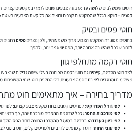
חוטים שמשלבים שלושה עד ארבעה צבעים שונים לגמרי במקטעים קצרים. הצב
קטנים – דווקא בגלל שהמקטעים קצרים ורואים את כל קשת הצבעים בשטח מ
חוטי פסים ובטיק
בחוטים מסוג זה המקטע הצבוע ארוך משמעותית, ולכן נוצרים
פסים
רחבים וקר
לזכור שככל שהשורה ארוכה יותר, הפס יוצא צר יותר, ולהפך.
חוטי רקמה מתחלפי גוון
לצד חוטי הסריגה, קיימים גם חוטי רקמה מכותנה בעלי שישה גדילים שנצבעו
משלימים ומנוגדים ליצירת דוגמה צבעונית בלי החלפת חוט. שתי המשפחות מ
מדריך בחירה – איך מתאימים חוט מתח
לפי גודל הפרויקט:
לפריטים קטנים בחרו מקטעי צבע קצרים; לפריטי
לפי מורכבות התפר:
ככל שדוגמת התפרים מורכבת יותר, כך כדאי חוט ע
לפי כיוון העבודה:
בסריגה במעגל מהמרכז החוצה רוחב הפס הולך ומצ
לפי עובי החוט:
חוט דק מתאים לגרביים ולפריטים קלים, חוט בינוני לצע