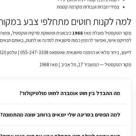
צמידי חברות ועבודות מקרמה קטנות
למה לקנות חוטים מתחלפי צבע במקור
מקור הטקסטיל פועלת מאז
1968
כיבואנית ומשווקת סדקית וטקסטיל, ומשרתת 
לפרויקט אישי, ואפשר להזמין כמות סיטונאית לסדנה או לחנות, באותם תנאים 
לייעוץ, בירור מלאי או הזמנה סיטונאית: וואטסאפ 055-247-3338 | טלפון 03-683-6320. משלוחים לכל הארץ ואיסוף עצמי מהחנות.
מקור הטקסטיל — המשביר 17, תל אביב | מאז 1968
מה ההבדל בין חוט אומברה לחוט מולטיקולור?
למה הפסים בסריגה שלי יוצאים ברוחב שונה מהתמונה?