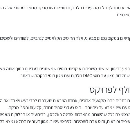
ע מתחלף כל כמה עיניים בלבד, והתוצאה היא מרקם מנומר וססגוני. אלה הח
צומצם.
יאים במקום נמנום צבעוני. אלה החוטים הקלאסיים לגרביים, לסוודרים ולשמיכות
 במעברי גוון. יש שתי משפחות עיקריות: חוטים שמשתנים בעדינות בתוך אותה מ
שתלבות מצוין עם
חוטי DMC
חלקים ועם מגוון
חוטי הרקמה
שבאתר.
לף לפרויקט
ם רחבים בחרו מקטעים ארוכים, אחרת הצבעים יתערבבו לכדי רעש ויאבדו את ה
ם שינויי צבע עדינים יותר – חוט צעקני יסתיר תחרה, קליעות ותפרי מרקם.
טמצם ככל שהשורות מתארכות. סריגה באלכסון, בריבועים או בבלוקים מאפשר
יפים וכובעים, וחוט עבה לשמיכות ולפריטי עיצוב. מגוון העוביים המלא נמצא בק