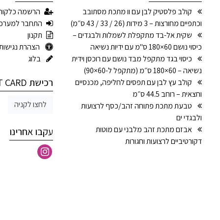
קולב פלסטיק לבן עם וו מתכת מסתובב
הרשמה כלקוח
וכתפיים מחורצות – 3 מידות (26 / 33 / 43 ס״מ)
התחבר למערכ
שקית אל-בד מתקפלת לשמלות ולבגדים –
תקנון
כיסוי נושם 60×180 ס"מ עם ידיות נשיאה
הצהרת נגישות
כיסוי בגד מתקפל מבד נושם עם רוכסן וידית
בלוג
נשיאה – 60×180 ס״מ (מתקפל ל-60×90)
רכישת GIFT CARD
קולב עץ לבן עם תפסים לחליפה, מכנסיים
וחצאית – רוחב 44.5 ס״מ
לחצו לקניה
טבעת מתכת פתוחה זהב/כסף לרצועות
ולבגדי ים
אבזם מתכת זהב מלבני עם מוטות
עקבו אחרינו
דקורטיביים לרצועות וחגורות