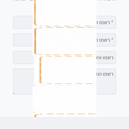
עימך
רשמו שם מלא
רשמו טלפון
רשמו אימייל (אופציונלי)
רשמו הודעה (אופציונלי)
לשלוח