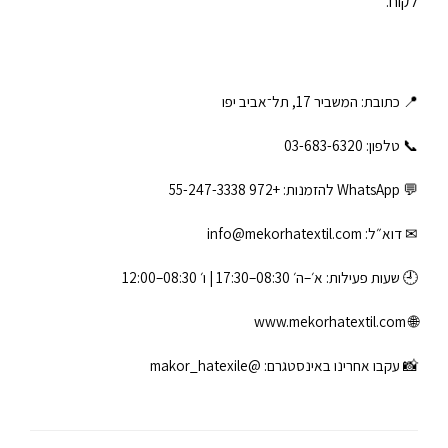
לקוח.
📍 כתובת: המשביר 17, תל־אביב יפו
📞 טלפון: ‎03-683-6320
💬 WhatsApp להזמנות:
+972 55-247-3338
✉ דוא״ל:
info@mekorhatextil.com
🕘 שעות פעילות: א׳–ה׳ 08:30–17:30 | ו׳ 08:30–12:00
www.mekorhatextil.com
🌐
📸 עקבו אחרינו באינסטגרם:
@makor_hatexile