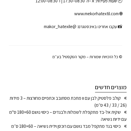
🕘 שעות פעילות: א׳–ה׳ 08:30–17:30 | ו׳ 08:30–12:00
www.mekorhatextil.com
🌐
📸 עקבו אחרינו באינסטגרם:
@makor_hatexile
© כל הזכויות שמורות – מקור הטקסטיל בע״מ
מוצרים חדשים
קולב פלסטיק לבן עם וו מתכת מסתובב וכתפיים מחורצות – 3 מידות
(26 / 33 / 43 ס״מ)
שקית אל-בד מתקפלת לשמלות ולבגדים – כיסוי נושם 60×180 ס"מ
עם ידיות נשיאה
כיסוי בגד מתקפל מבד נושם עם רוכסן וידית נשיאה – 60×180 ס״מ