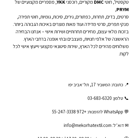
טקסטיל, חוטי
DMC
מקוריים, רוכסני
YKK
, מספריים מקצועיים של
,
PRYM
סרטים, בדים, תחרות, כפתורים, גירים, סיכות, גומיות, חוטי תפירה,
מנקי תפרים, סרטי מדידה ועוד מאות מוצרים באיכות הגבוהה ביותר.
בזכות מלאי עצום, מחירים תחרותיים ושירות אישי – אנחנו הבחירה
הראשונה של אלפי חנויות, מעצבים ובתי אופנה ברחבי הארץ.
משלוחים מהירים לכל הארץ, שירות סיטונאי מקצועי וייעוץ אישי לכל
לקוח.
📍 כתובת: המשביר 17, תל־אביב יפו
📞 טלפון: ‎03-683-6320
💬 WhatsApp להזמנות:
+972 55-247-3338
✉ דוא״ל:
info@mekorhatextil.com