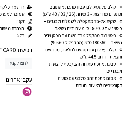
קולב פלסטיק לבן עם וו מתכת מסתובב
הרשמה כלקוח
וכתפיים מחורצות – 3 מידות (26 / 33 / 43 ס״מ)
התחבר למערכ
שקית אל-בד מתקפלת לשמלות ולבגדים –
תקנון
כיסוי נושם 60×180 ס"מ עם ידיות נשיאה
הצהרת נגישות
כיסוי בגד מתקפל מבד נושם עם רוכסן וידית
בלוג
נשיאה – 60×180 ס״מ (מתקפל ל-60×90)
רכישת GIFT CARD
קולב עץ לבן עם תפסים לחליפה, מכנסיים
וחצאית – רוחב 44.5 ס״מ
לחצו לקניה
טבעת מתכת פתוחה זהב/כסף לרצועות
ולבגדי ים
אבזם מתכת זהב מלבני עם מוטות
עקבו אחרינו
דקורטיביים לרצועות וחגורות