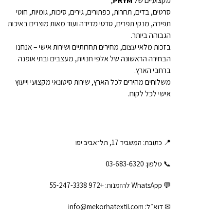
מקצועיים של
PRYM
,
סרטים, בדים, תחרות, כפתורים, גירים, סיכות, גומיות, חוטי
תפירה, מנקי תפרים, סרטי מדידה ועוד מאות מוצרים באיכות
הגבוהה ביותר.
בזכות מלאי עצום, מחירים תחרותיים ושירות אישי – אנחנו
הבחירה הראשונה של אלפי חנויות, מעצבים ובתי אופנה
ברחבי הארץ.
משלוחים מהירים לכל הארץ, שירות סיטונאי מקצועי וייעוץ
אישי לכל לקוח.
📍 כתובת: המשביר 17, תל־אביב יפו
📞 טלפון: ‎03-683-6320
💬 WhatsApp להזמנות:
+972 55-247-3338
✉ דוא״ל:
info@mekorhatextil.com