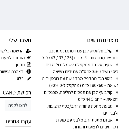
מוצרים חדשים
חשבון שלי
קולב פלסטיק לבן עם וו מתכת מסתובב
הרשמה כלקוח
וכתפיים מחורצות – 3 מידות (26 / 33 / 43 ס״מ)
התחבר למערכ
שקית אל-בד מתקפלת לשמלות ולבגדים –
תקנון
כיסוי נושם 60×180 ס"מ עם ידיות נשיאה
הצהרת נגישות
כיסוי בגד מתקפל מבד נושם עם רוכסן וידית
בלוג
נשיאה – 60×180 ס״מ (מתקפל ל-60×90)
רכישת GIFT CARD
קולב עץ לבן עם תפסים לחליפה, מכנסיים
וחצאית – רוחב 44.5 ס״מ
לחצו לקניה
טבעת מתכת פתוחה זהב/כסף לרצועות
ולבגדי ים
אבזם מתכת זהב מלבני עם מוטות
עקבו אחרינו
דקורטיביים לרצועות וחגורות