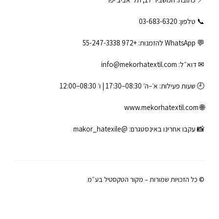
📞 טלפון: ‎03-683-6320
💬 WhatsApp להזמנות:
+972 55-247-3338
✉ דוא״ל:
info@mekorhatextil.com
🕘 שעות פעילות: א׳–ה׳ 08:30–17:30 | ו׳ 08:30–12:00
www.mekorhatextil.com
🌐
📸 עקבו אחרינו באינסטגרם:
@makor_hatexile
© כל הזכויות שמורות – מקור הטקסטיל בע״מ