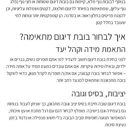
בנוסף לבובות גוף מלא, קיימות גם בובות דיגום שטוחות או חצי גוף (פלג
גוף עליון), שמתאימות במיוחד לדיגום חולצות, ז׳קטים ושמלות עליוניות, וכן
להצגת פריטים בחלון ראווה או בסדנה. הן קומפקטיות יותר ונוחות למי
שעובד בחלל קטן.
איך לבחור בובת דיגום מתאימה?
התאמת מידה וקהל יעד
לפני בחירת בובת דיגום חשוב להגדיר למי אתם תופרים: נשים, גברים או
ילדים, ובאילו מידות עיקריות. אם אתם עובדים כמעט תמיד על אותה מידה
– אפשר לבחור בובה קבועה; אם את/ה תופר/ת לקהל מגוון, כדאי לשקול
בובה מתכווננת שתתאים למנעד רחב יותר.
יציבות, בסיס וגובה
בובת דיגום טובה חייבת בסיס יציב וגובה מתכוונן, כך שניתן לעבוד בנוחות
גם בעמידה וגם בישיבה. מומלץ לבחור דגם עם רגל מתכת או עץ איכותי,
המאפשר תנועה חופשית סביב הבובה בלי חשש מנפילה או נדנוד בזמן
נעיצת סיכות.