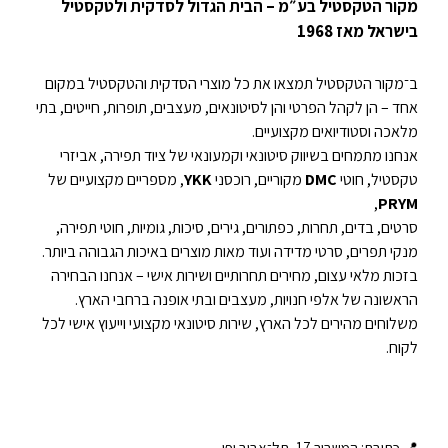
מקור הטקסטיל בע״מ – הבית הגדול לסדקית ולטקסטיל
בישראל מאז 1968
ב־מקור הטקסטיל תמצאו את כל מוצרי הסדקית והטקסטיל במקום
אחד – הן לקהל הפרטי והן לסיטונאים, מעצבים, תופרות, חייטים, בתי
מלאכה וסטודיואים מקצועיים.
אנחנו מתמחים בשיווק סיטונאי וקמעונאי של ציוד תפירה, אביזרי
טקסטיל, חוטי
DMC
מקוריים, רוכסני
YKK
, מספריים מקצועיים של
,
PRYM
סרטים, בדים, תחרות, כפתורים, גירים, סיכות, גומיות, חוטי תפירה,
מנקי תפרים, סרטי מדידה ועוד מאות מוצרים באיכות הגבוהה ביותר.
בזכות מלאי עצום, מחירים תחרותיים ושירות אישי – אנחנו הבחירה
הראשונה של אלפי חנויות, מעצבים ובתי אופנה ברחבי הארץ.
משלוחים מהירים לכל הארץ, שירות סיטונאי מקצועי וייעוץ אישי לכל
לקוח.
📍 כתובת: המשביר 17, תל־אביב יפו