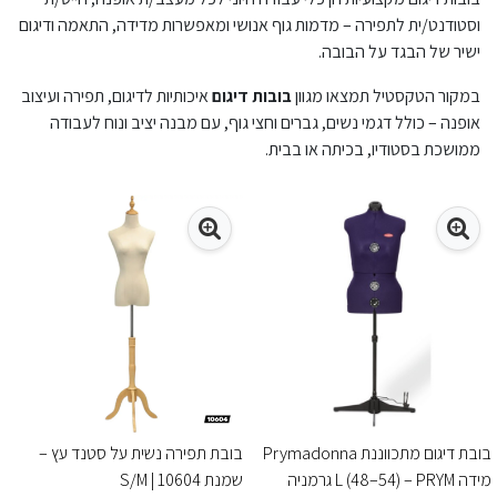
וסטודנט/ית לתפירה – מדמות גוף אנושי ומאפשרות מדידה, התאמה ודיגום
ישיר של הבגד על הבובה.
במקור הטקסטיל תמצאו מגוון
בובות דיגום
איכותיות לדיגום, תפירה ועיצוב
אופנה – כולל דגמי נשים, גברים וחצי גוף, עם מבנה יציב ונוח לעבודה
ממושכת בסטודיו, בכיתה או בבית.
בובת דיגום מתכווננת Prymadonna
בובת תפירה נשית על סטנד עץ –
מידה L (48–54) – PRYM גרמניה
שמנת S/M | 10604