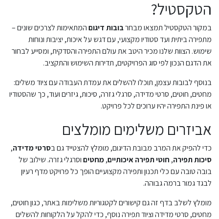
הטקסטיל?
במקור הטקסטיל תמצאו מבחר
בובות דיגום
המתאימות לצרכים שונים –
מתפירה ביתית ועד סטודיו מקצועי, עם דגש על איכות, יציבות ונוחות
שימוש. הצוות שלנו מכיר היטב את עולם התפירה והסדקית, ומסייע לבחור
את הדגם הנכון לפי סוג הפרויקטים, תדירות השימוש והתקציב.
בנוסף לבובות עצמן, תוכלו להשלים את עמדת העבודה עם ציוד משלים:
מחטים, חוטים, סרטי מדידה, סרגלי גזרה, סיכות, גיזרים ועוד, כך שהסטודיו
או פינת התפירה יהיו ערוכים לכל פרויקט.
אביזרים משלימים מומלצים
כדי להפיק את המרב מבובת הדיגום, מומלץ להצטייד גם ב
סרטי מדידה
,
סיכות תפירה
,
חוטי תפירה איכותיים
,
מחטים
וסרגלי גזרה. שילוב של
בובה טובה עם כלי תכנון ותפירה מקצועיים הופך כל פרויקט מדף רעיון
לבגד גמור ברמה גבוהה.
מומלץ לשלב בדף זה גם קישורים לקטגוריות משלימות באתר, כגון חוטים,
מחטים, סרטי מדידה וציוד תפירה נוסף, כדי להקל על הלקוחות להשלים