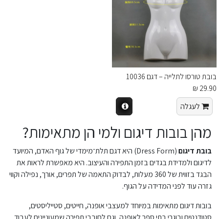
בובת טורסו לתלייה – דגם 10036
29.90 ₪
לעגלה
מהן בובות דיגום ולמי הן מתאימות?
בובת דיגום
(Dress Form) היא דגם תלת־מימדי של גוף האדם, המיועד
לדיגום ולמדידת בגדים בזמן התפירה והעיצוב. היא מאפשרת לראות את
הבגד בזווית של 360 מעלות, לבדוק התאמה של תפרים, אורך, נפילה וקווי
גזרה עוד לפני המדידה על הגוף.
בובות דיגום מתאימות במיוחד למעצבי אופנה, חייטים, סטייליסטים,
סטודנטים ובוגרי בתי ספר לאופנה, וגם לחובבי תפירה שמעוניינים לעבוד