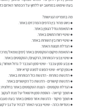
בעת שימוש במחשב יש ללחוץ על הכפתור האדום כדי
מה בתפריט הנגישות?
● ניווט מהיר בין הדפים המרכזים באתר.
● התאמת גודל הגופן באתר.
● שינויי רווח התווים באתר.
● שינויי רווח בין השורות באתר.
● הגדלת תצוגת האתר.
● התאמת מיקום הטקסטים באתר (ימין/שמאל/מרכז)
● שינוי צבעי הכותרות/ הרקעים/ הטקסטים באתר.
● צבע סמן עכבר - שינוי סמן העכבר ל: גדול ושחור/ גד
● גופן קריא- שינוי הפונט לפונט קריא יותר.
● הדגשת כותרות - הדגשת כול הכותרות באתר.
● הדגשת קישורים - הדגשת כל הקישורים באתר.
● הגדלת טקסטים - הצגת הטקסטים באתר בחלונית 
● תומך קריאה - הוספת סמן וירטואלי על מנת לעקו
● תומך מיקוד - הדגשת אזור מסוים באתר בעת מעבר
● ניגודיות כהה - שינויי צבעי האתר לבהיר על גבי רקע