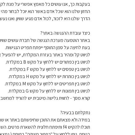
בעקבות כך, אנו עושים כל מאמץ אפשרי על מנת לקד
החזון שלנו הוא שכל אדם באשר הוא יוכל לבחור מהי הד
הדרך שלנו היא לזכור, לכול אדם מגיע שוויון. ואנו נע
כיצד עובדת ההנגשה באתר?
באתר הוטמעה מערכת הנגשה של חברת עושים שוויון.
בעת לחיצה על סמן התוסף ייפתח תפריט הנגישות.
לניווט קל ומהיר באתר בעזרת המקלדת, יש להפעיל א
לניווט בין כפתורים יש ללחוץ על מקש B במקלדת.
לניווט בין טפסים יש ללחוץ על מקש F במקלדת.
לניווט בין כותרות יש ללחוץ על מקש H במקלדת.
לניווט בין תפריטים יש ללחוץ על מקש M במקלדת.
לניווט בין תמונות יש ללחוץ על מקש G במקלדת.
קורא מסך - לחווית גלישה מיטבית יש להוריד למחשב תוכנת NVDA להקראת טקס
נתקלתם בבעיה?
במידה ולא מצאתם את התוכן שחיפשתם באתר או שהנכ
תוכלו להקיש f4 ותיפתח חלונית להשארת פרטים. השאירו שם וטלפון ונציג מטעמינו ייצור איתכם קשר.
בנוסף, ניתן ללחוץ על "כפתור מצוקה" בתוסף ( נמצא