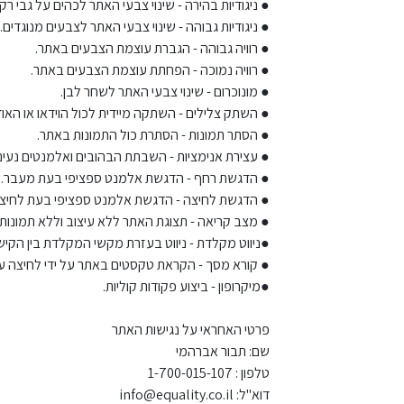
● ניגודיות בהירה - שינוי צבעי האתר לכהים על גבי רק
● ניגודיות גבוהה - שינוי צבעי האתר לצבעים מנוגדים.
● רוויה גבוהה - הגברת עוצמת הצבעים באתר.
● רוויה נמוכה - הפחתת עוצמת הצבעים באתר.
● מונוכרום - שינוי צבעי האתר לשחר לבן.
● השתק צלילים - השתקה מיידית לכול הוידאו או האוד
● הסתר תמונות - הסתרת כול התמונות באתר.
● עצירת אנימציות - השבתת הבהובים ואלמנטים נעי
● הדגשת רחף - הדגשת אלמנט ספציפי בעת מעבר.
● הדגשת לחיצה - הדגשת אלמנט ספציפי בעת לחיצה
● מצב קריאה - תצוגת האתר ללא עיצוב וללא תמונות.
●ניווט מקלדת - ניווט בעזרת מקשי המקלדת בין הקי
● קורא מסך - הקראת טקסטים באתר על ידי לחיצה 
●מיקרופון - ביצוע פקודות קוליות.
פרטי האחראי על נגישות האתר
שם: תבור אברהמי
טלפון : 1-700-015-107
דוא"ל: info@equality.co.il