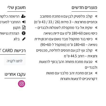
מוצרים חדשים
חשבון שלי
קולב פלסטיק לבן עם וו מתכת מסתובב
הרשמה כלקוח
וכתפיים מחורצות – 3 מידות (26 / 33 / 43 ס״מ)
התחבר למערכ
שקית אל-בד מתקפלת לשמלות ולבגדים –
תקנון
כיסוי נושם 60×180 ס"מ עם ידיות נשיאה
הצהרת נגישות
כיסוי בגד מתקפל מבד נושם עם רוכסן וידית
בלוג
נשיאה – 60×180 ס״מ (מתקפל ל-60×90)
רכישת GIFT CARD
קולב עץ לבן עם תפסים לחליפה, מכנסיים
וחצאית – רוחב 44.5 ס״מ
לחצו לקניה
טבעת מתכת פתוחה זהב/כסף לרצועות
ולבגדי ים
אבזם מתכת זהב מלבני עם מוטות
עקבו אחרינו
דקורטיביים לרצועות וחגורות