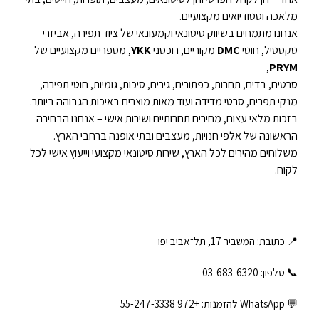
מלאכה וסטודיואים מקצועיים.
אנחנו מתמחים בשיווק סיטונאי וקמעונאי של ציוד תפירה, אביזרי
טקסטיל, חוטי
DMC
מקוריים, רוכסני
YKK
, מספריים מקצועיים של
,
PRYM
סרטים, בדים, תחרות, כפתורים, גירים, סיכות, גומיות, חוטי תפירה,
מנקי תפרים, סרטי מדידה ועוד מאות מוצרים באיכות הגבוהה ביותר.
בזכות מלאי עצום, מחירים תחרותיים ושירות אישי – אנחנו הבחירה
הראשונה של אלפי חנויות, מעצבים ובתי אופנה ברחבי הארץ.
משלוחים מהירים לכל הארץ, שירות סיטונאי מקצועי וייעוץ אישי לכל
לקוח.
📍 כתובת: המשביר 17, תל־אביב יפו
📞 טלפון: ‎03-683-6320
💬 WhatsApp להזמנות:
+972 55-247-3338