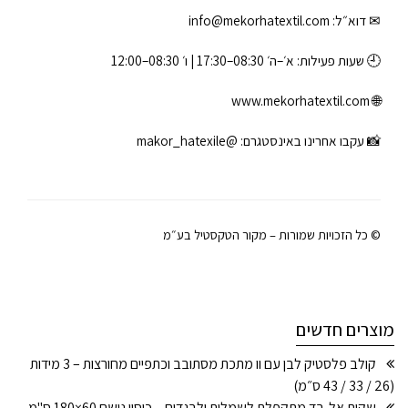
✉ דוא״ל:
info@mekorhatextil.com
🕘 שעות פעילות: א׳–ה׳ 08:30–17:30 | ו׳ 08:30–12:00
www.mekorhatextil.com
🌐
📸 עקבו אחרינו באינסטגרם:
@makor_hatexile
© כל הזכויות שמורות – מקור הטקסטיל בע״מ
מוצרים חדשים
קולב פלסטיק לבן עם וו מתכת מסתובב וכתפיים מחורצות – 3 מידות
(26 / 33 / 43 ס״מ)
שקית אל-בד מתקפלת לשמלות ולבגדים – כיסוי נושם 60×180 ס"מ