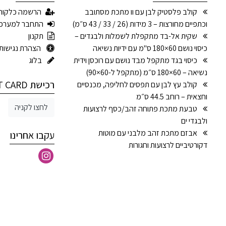
קולב פלסטיק לבן עם וו מתכת מסתובב
הרשמה כלקוח
וכתפיים מחורצות – 3 מידות (26 / 33 / 43 ס״מ)
התחבר למערכ
שקית אל-בד מתקפלת לשמלות ולבגדים –
תקנון
כיסוי נושם 60×180 ס"מ עם ידיות נשיאה
הצהרת נגישות
כיסוי בגד מתקפל מבד נושם עם רוכסן וידית
בלוג
נשיאה – 60×180 ס״מ (מתקפל ל-60×90)
רכישת GIFT CARD
קולב עץ לבן עם תפסים לחליפה, מכנסיים
וחצאית – רוחב 44.5 ס״מ
לחצו לקניה
טבעת מתכת פתוחה זהב/כסף לרצועות
ולבגדי ים
אבזם מתכת זהב מלבני עם מוטות
עקבו אחרינו
דקורטיביים לרצועות וחגורות