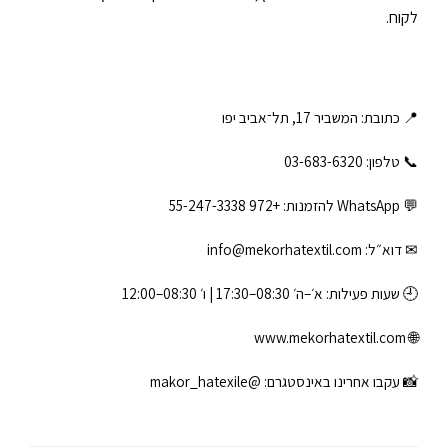
לקוח.
📍 כתובת: המשביר 17, תל־אביב יפו
📞 טלפון: ‎03-683-6320
💬 WhatsApp להזמנות:
+972 55-247-3338
✉ דוא״ל:
info@mekorhatextil.com
🕘 שעות פעילות: א׳–ה׳ 08:30–17:30 | ו׳ 08:30–12:00
www.mekorhatextil.com
🌐
📸 עקבו אחרינו באינסטגרם:
@makor_hatexile