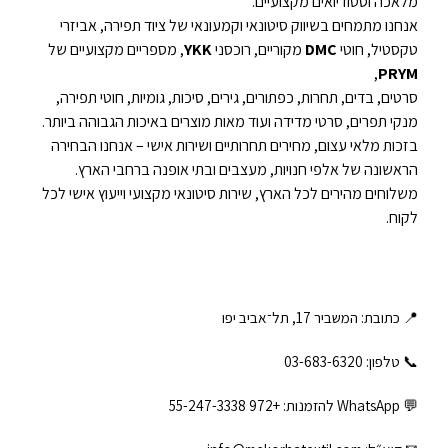
מלאכה וסטודיואים מקצועיים.
אנחנו מתמחים בשיווק סיטונאי וקמעונאי של ציוד תפירה, אביזרי
טקסטיל, חוטי
DMC
מקוריים, רוכסני
YKK
, מספריים מקצועיים של
,
PRYM
סרטים, בדים, תחרות, כפתורים, גירים, סיכות, גומיות, חוטי תפירה,
מנקי תפרים, סרטי מדידה ועוד מאות מוצרים באיכות הגבוהה ביותר.
בזכות מלאי עצום, מחירים תחרותיים ושירות אישי – אנחנו הבחירה
הראשונה של אלפי חנויות, מעצבים ובתי אופנה ברחבי הארץ.
משלוחים מהירים לכל הארץ, שירות סיטונאי מקצועי וייעוץ אישי לכל
לקוח.
📍 כתובת: המשביר 17, תל־אביב יפו
📞 טלפון: ‎03-683-6320
💬 WhatsApp להזמנות:
+972 55-247-3338