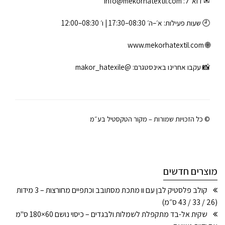
✉ דוא״ל:
info@mekorhatextil.com
🕘 שעות פעילות: א׳–ה׳ 08:30–17:30 | ו׳ 08:30–12:00
www.mekorhatextil.com
🌐
📸 עקבו אחרינו באינסטגרם:
@makor_hatexile
© כל הזכויות שמורות – מקור הטקסטיל בע״מ
מוצרים חדשים
קולב פלסטיק לבן עם וו מתכת מסתובב וכתפיים מחורצות – 3 מידות
(26 / 33 / 43 ס״מ)
שקית אל-בד מתקפלת לשמלות ולבגדים – כיסוי נושם 60×180 ס"מ