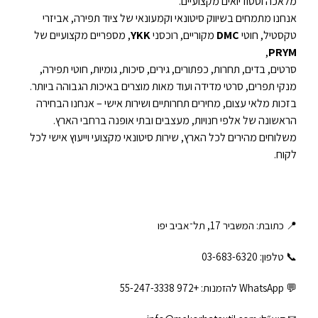
מלאכה וסטודיואים מקצועיים.
אנחנו מתמחים בשיווק סיטונאי וקמעונאי של ציוד תפירה, אביזרי
טקסטיל, חוטי
DMC
מקוריים, רוכסני
YKK
, מספריים מקצועיים של
,
PRYM
סרטים, בדים, תחרות, כפתורים, גירים, סיכות, גומיות, חוטי תפירה,
מנקי תפרים, סרטי מדידה ועוד מאות מוצרים באיכות הגבוהה ביותר.
בזכות מלאי עצום, מחירים תחרותיים ושירות אישי – אנחנו הבחירה
הראשונה של אלפי חנויות, מעצבים ובתי אופנה ברחבי הארץ.
משלוחים מהירים לכל הארץ, שירות סיטונאי מקצועי וייעוץ אישי לכל
לקוח.
📍 כתובת: המשביר 17, תל־אביב יפו
📞 טלפון: ‎03-683-6320
💬 WhatsApp להזמנות:
+972 55-247-3338