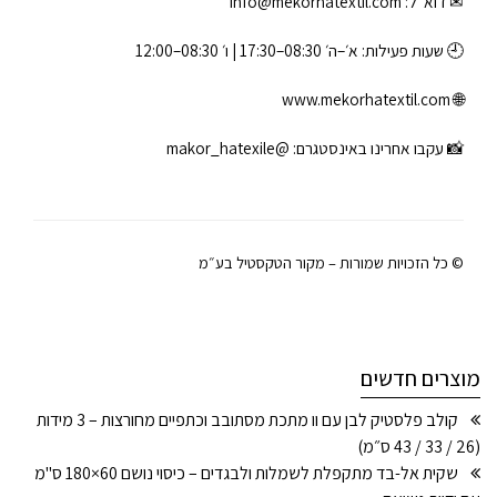
✉ דוא״ל:
info@mekorhatextil.com
🕘 שעות פעילות: א׳–ה׳ 08:30–17:30 | ו׳ 08:30–12:00
www.mekorhatextil.com
🌐
📸 עקבו אחרינו באינסטגרם:
@makor_hatexile
© כל הזכויות שמורות – מקור הטקסטיל בע״מ
מוצרים חדשים
קולב פלסטיק לבן עם וו מתכת מסתובב וכתפיים מחורצות – 3 מידות
(26 / 33 / 43 ס״מ)
שקית אל-בד מתקפלת לשמלות ולבגדים – כיסוי נושם 60×180 ס"מ