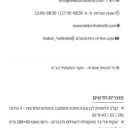
✉ דוא״ל:
info@mekorhatextil.com
🕘 שעות פעילות: א׳–ה׳ 08:30–17:30 | ו׳ 08:30–12:00
www.mekorhatextil.com
🌐
📸 עקבו אחרינו באינסטגרם:
@makor_hatexile
© כל הזכויות שמורות – מקור הטקסטיל בע״מ
מוצרים חדשים
קולב פלסטיק לבן עם וו מתכת מסתובב וכתפיים מחורצות – 3 מידות
(26 / 33 / 43 ס״מ)
שקית אל-בד מתקפלת לשמלות ולבגדים – כיסוי נושם 60×180 ס"מ