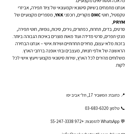
מלאכה וסטודיואים מקצועיים.
אנחנו מתמחים בשיווק סיטונאי וקמעונאי של ציוד תפירה, אביזרי
טקסטיל, חוטי
DMC
מקוריים, רוכסני
YKK
, מספריים מקצועיים של
,
PRYM
סרטים, בדים, תחרות, כפתורים, גירים, סיכות, גומיות, חוטי תפירה,
מנקי תפרים, סרטי מדידה ועוד מאות מוצרים באיכות הגבוהה ביותר.
בזכות מלאי עצום, מחירים תחרותיים ושירות אישי – אנחנו הבחירה
הראשונה של אלפי חנויות, מעצבים ובתי אופנה ברחבי הארץ.
משלוחים מהירים לכל הארץ, שירות סיטונאי מקצועי וייעוץ אישי לכל
לקוח.
📍 כתובת: המשביר 17, תל־אביב יפו
📞 טלפון: ‎03-683-6320
💬 WhatsApp להזמנות:
+972 55-247-3338