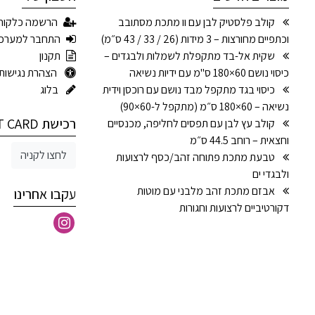
קולב פלסטיק לבן עם וו מתכת מסתובב
הרשמה כלקוח
וכתפיים מחורצות – 3 מידות (26 / 33 / 43 ס״מ)
התחבר למערכ
שקית אל-בד מתקפלת לשמלות ולבגדים –
תקנון
כיסוי נושם 60×180 ס"מ עם ידיות נשיאה
הצהרת נגישות
כיסוי בגד מתקפל מבד נושם עם רוכסן וידית
בלוג
נשיאה – 60×180 ס״מ (מתקפל ל-60×90)
רכישת GIFT CARD
קולב עץ לבן עם תפסים לחליפה, מכנסיים
וחצאית – רוחב 44.5 ס״מ
לחצו לקניה
טבעת מתכת פתוחה זהב/כסף לרצועות
ולבגדי ים
אבזם מתכת זהב מלבני עם מוטות
עקבו אחרינו
דקורטיביים לרצועות וחגורות